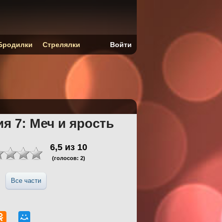
Бродилки
Стрелялки
Войти
я 7: Меч и ярость
6,5
из
10
(голосов:
2
)
Все части