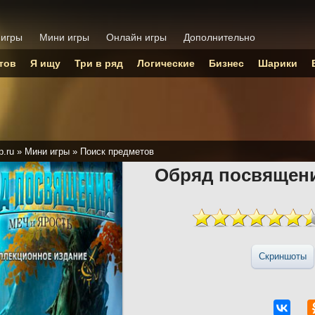
 игры
Мини игры
Онлайн игры
Дополнительно
тов
Я ищу
Три в ряд
Логические
Бизнес
Шарики
p.ru
»
Мини игры
»
Поиск предметов
Обряд посвящени
Скриншоты