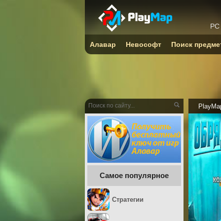
PC
Алавар
Невософт
Поиск предме
PlayMa
Самое популярное
Стратегии