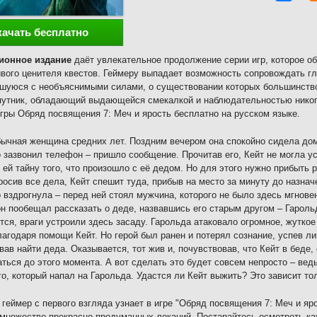
качать бесплатно
ионное издание
даёт увлекательное продолжение серии игр, которое о
вого ценителя квестов. Геймеру выпадает возможность сопровождать г
шуюся с необъяснимыми силами, о существовании которых большинство
путник, обладающий выдающейся смекалкой и наблюдательностью никог
гры Обряд посвящения 7: Меч и ярость бесплатно на русском языке.
бычная женщина средних лет. Поздним вечером она спокойно сидела дом
 зазвонил телефон – пришло сообщение. Прочитав его, Кейт не могла у
 ей тайну того, что произошло с её дедом. Но для этого нужно прибыть 
росив все дела, Кейт спешит туда, прибыв на место за минуту до назнач
 вздрогнула – перед ней стоял мужчина, которого не было здесь мгнове
он пообещал рассказать о деде, назвавшись его старым другом – Гароль
тся, враги устроили здесь засаду. Гарольда атаковало огромное, жутко
лагодаря помощи Кейт. Но герой был ранен и потерял сознание, успев л
вав найти деда. Оказывается, тот жив и, почувствовав, что Кейт в беде,
ться до этого момента. А вот сделать это будет совсем непросто – вед
го, который напал на Гарольда. Удастся ли Кейт выжить? Это зависит тол
геймер с первого взгляда узнает в игре "Обряд посвящения 7: Меч и яро
множество прекрасно продуманных локаций. Постарайтесь осмотреть к