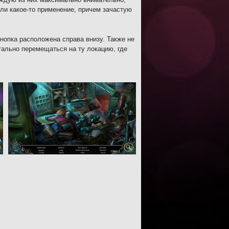
ли какое-то применение, причем зачастую
нопка расположена справа внизу. Также не
ально перемещаться на ту локацию, где