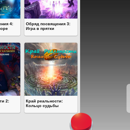
ния 4:
Обряд посвящения 3:
море
Игра в прятки
ти 2:
Край реальности:
Кольцо судьбы