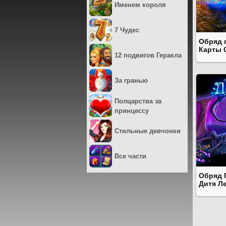
Именем короля
7 Чудес
Обряд 
Карты 
12 подвигов Геракла
За гранью
Полцарства за
принцессу
Стильные девчонки
Все части
Обряд 
Дитя Л