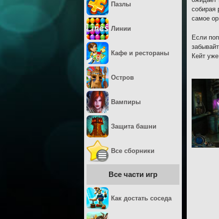
Пазлы
собирая 
самое ор
Линии
Если поп
забывайт
Кафе и рестораны
Кейт уже
Остров
Вампиры
Защита башни
Все сборники
Все части игр
Как достать соседа