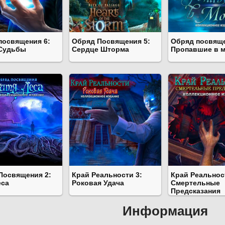
посвящения 6:
Обряд Посвящения 5:
Обряд посвяще
Судьбы
Сердце Шторма
Пропавшие в 
Посвящения 2:
Край Реальности 3:
Край Реальнос
еса
Роковая Удача
Смертельные
Предсказания
Информация