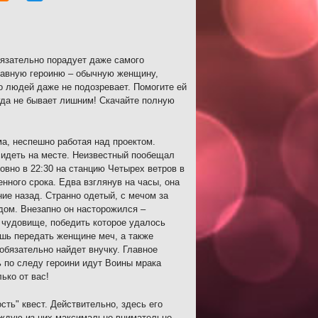
бязательно порадует даже самого
лавную героиню – обычную женщину,
 людей даже не подозревает. Помогите ей
да не бывает лишним! Скачайте полную
а, неспешно работая над проектом.
сидеть на месте. Неизвестный пообещал
ровно в 22:30 на станцию Четырех ветров в
енного срока. Едва взглянув на часы, она
ние назад. Странно одетый, с мечом за
дом. Внезапно он насторожился –
е чудовище, победить которое удалось
ишь передать женщине меч, а также
 обязательно найдет внучку. Главное
ь по следу героини идут Воины мрака
ько от вас!
сть" квест. Действительно, здесь его
аждую из них максимально внимательно,