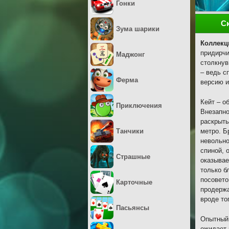
Гонки
С
Зума шарики
Коллекц
придирчи
Маджонг
столкнув
– ведь с
Ферма
версию и
Кейт – о
Приключения
Внезапно
раскрыть
Танчики
метро. Б
невольно
спиной, 
Страшные
оказывае
только б
посовето
Карточные
продержа
вроде то
Пасьянсы
Опытный 
ожидает 