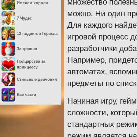
множество полезны
Именем короля
можно. Ни один пр
7 Чудес
Для каждого найде
12 подвигов Геракла
игровой процесс д
разработчики доба
За гранью
Например, придетс
Полцарства за
принцессу
автоматах, вспомн
Стильные девчонки
предметы по списку
Все части
Начиная игру, гей
сложности, которы
стандартных режим
режим является н