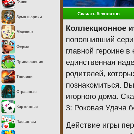
Гонки
Скачать бесплатно
Зума шарики
Коллекционное и
Маджонг
пополнивший сери
Ферма
главной героине в
единственная наде
Приключения
родителей, которых
Танчики
познакомиться. Вы
Страшные
игорного дома. Ск
3: Роковая Удача б
Карточные
Пасьянсы
Действие игры пер