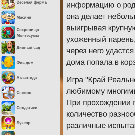
Веселая ферма
информацию о роди
она делает неболь
Масяня
выигрывая крупную
Сокровища
Монтесумы
ухоженный парень
Дивный сад
через него удастся
дома попала в кор
Фишдом
Атлантида
Игра "Край Реально
любимому многими
Снежок
При прохождении 
Солдатики
количество разноо
Луксор
различные испытан