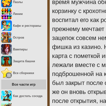
время мужчина об
Пазлы
корзинку с крохот
Линии
воспитал его как р
Кафе и рестораны
прежнему мечтает 
зацепок совсем не
Остров
фишка из казино. 
Вампиры
карта с пометкой и
Защита башни
лежали вместе с м
подброшенной на к
Все сборники
был закрыт после 
Все части игр
же он вновь откры
Как достать соседа
после открытия, н