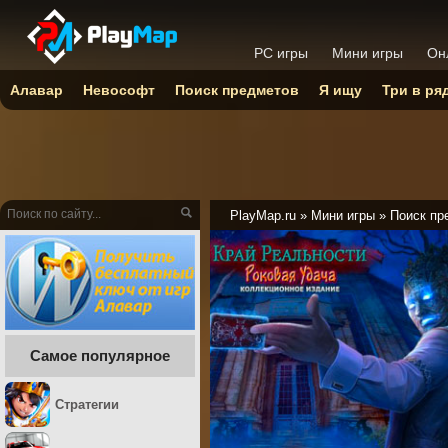
PC игры
Мини игры
Он
Алавар
Невософт
Поиск предметов
Я ищу
Три в ря
PlayMap.ru
»
Мини игры
»
Поиск пр
Самое популярное
Стратегии