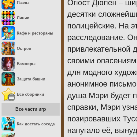
Огюст Дюпен – ши
Пазлы
десятки сложнейши
Линии
полицейские. На э
Кафе и рестораны
расследование. Он
привлекательной д
Остров
своими опасениями
Вампиры
для модного худож
Защита башни
анонимное письмо 
душа Мэри будет п
Все сборники
справки, Мэри узн
Все части игр
позировавших Тусс
Как достать соседа
напугало её, выну