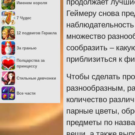
продолжает лучшие
Именем короля
Геймеру снова пр
7 Чудес
наблюдательность 
12 подвигов Геракла
множество разнооб
сообразить – каку
За гранью
приблизиться к фи
Полцарства за
принцессу
Чтобы сделать пр
Стильные девчонки
разнообразным, ра
Все части
количество различ
парные цветы, обр
предметы по назва
вещи, а также вып