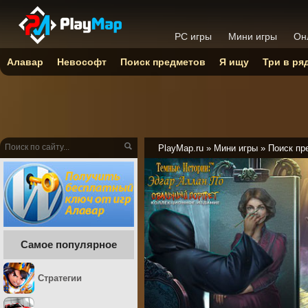
PC игры
Мини игры
Он
Алавар
Невософт
Поиск предметов
Я ищу
Три в ря
PlayMap.ru
»
Мини игры
»
Поиск пр
Самое популярное
Стратегии