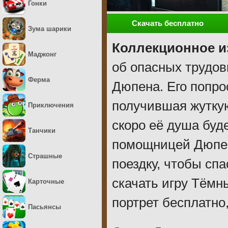
Гонки
Скачать бесплатно
Зума шарики
Коллекционное и
Маджонг
об опасных трудов
Ферма
Дюпена. Его попро
получившая жуткую
Приключения
скоро её душа буд
Танчики
помощницей Дюпен
Страшные
поездку, чтобы сп
скачать игру Тёмн
Карточные
портрет бесплатно
Пасьянсы