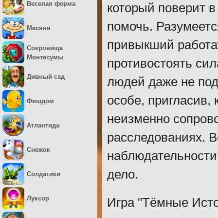
Веселая ферма
который поверит в
помочь. Разумеетс
Масяня
привыкший работа
Сокровища
Монтесумы
противостоять сил
Дивный сад
людей даже не под
особе, пригласив, 
Фишдом
неизменно сопров
Атлантида
расследованиях. В
Снежок
наблюдательности 
дело.
Солдатики
Луксор
Игра "Тёмные Исто