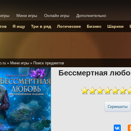
 игры
Мини игры
Онлайн игры
Дополнительно
тов
Я ищу
Три в ряд
Логические
Бизнес
Шарики
p.ru
»
Мини игры
»
Поиск предметов
Бессмертная любо
Скриншоты