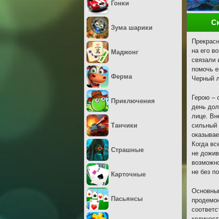
Гонки
С
Зума шарики
Прекрасн
на его в
Маджонг
связали 
помочь е
Ферма
Черный л
Герою – 
Приключения
день дол
лице. Вн
Танчики
сильный 
оказывае
Когда вс
Страшные
не дожив
возможно
не без п
Карточные
Основным
Пасьянсы
продемон
соответс
количест