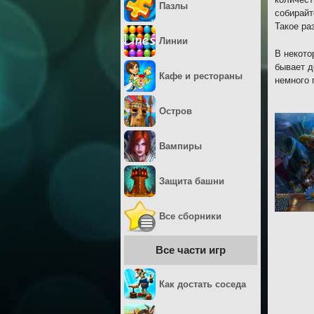
Пазлы
собирайт
Такое ра
Линии
В некото
бывает д
Кафе и рестораны
немного 
Остров
Вампиры
Защита башни
Все сборники
Все части игр
Как достать соседа