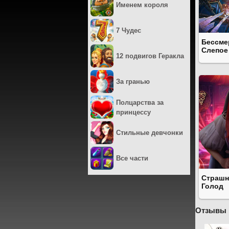
Именем короля
7 Чудес
Бессме
Слепое
12 подвигов Геракла
За гранью
Полцарства за
принцессу
Стильные девчонки
Все части
Страшн
Голод
Отзывы 