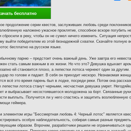
качать бесплатно
ое продолжение серии квестов, заслуживших любовь среди поклоннико
озлюбленную наложено ужасное проклятие, способное вскоре погубить н
и сбросили в реку, чтобы он не сумел ничего изменить. Ситуация непрос
му выйти победителем из этой безнадежной схватки. Скачайте полную 
отос бесплатно на русском языке.
обычному парню – предстоит очень важный день. Уже завтра его невеста
жен стать самым важным в их жизни. Но что это? Девушка вдыхает аром
езапно ей становится плохо, а лепестки лотоса чернеют один за другим. 
удар по голове и падает. В себя он приходит нескоро. Незнакомая женщ
тся всё это время парень был в лодке, посреди реки. Потом она рассказ
е лепестки лотоса станут черными, несчастная девушка умрет. Негодяйка
ет и выбрасывает несостоявшегося молодожена за борт. Связанные руки 
сти выплыть. Получится ли у него спастись и защитить возлюбленную от
омощи геймера.
 элементом игры "Бессмертная любовь 4: Черный лотос" является квест
стрировать особую наблюдательность, собирая самые разные предметы 
твующим образом. Впрочем, разработчики решили не ограничиваться од
во головоломок. Помогите герою справиться с рядом важных заданий: н