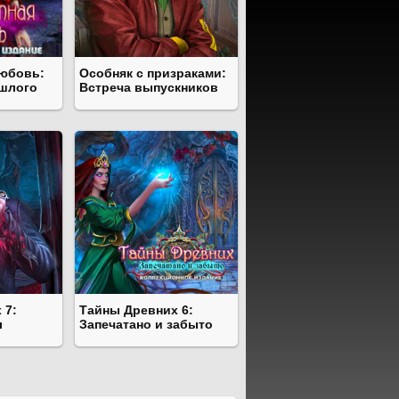
любовь:
Особняк с призраками:
ошлого
Встреча выпускников
 7:
Тайны Древних 6:
л
Запечатано и забыто