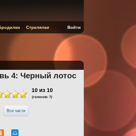
Бродилки
Стрелялки
Войти
вь 4: Черный лотос
10
из
10
(голосов:
7
)
Все части