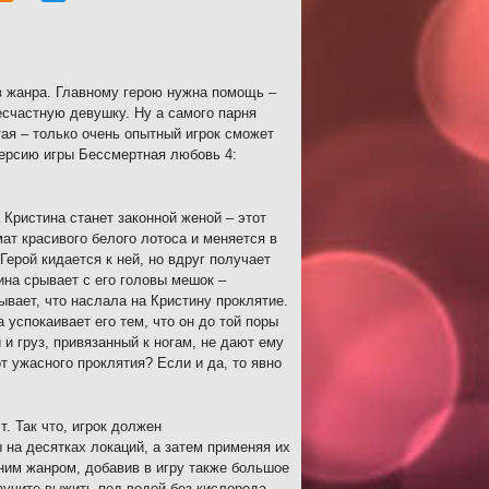
в жанра. Главному герою нужна помощь –
есчастную девушку. Ну а самого парня
тая – только очень опытный игрок сможет
версию игры Бессмертная любовь 4:
 Кристина станет законной женой – этот
ат красивого белого лотоса и меняется в
Герой кидается к ней, но вдруг получает
ина срывает с его головы мешок –
ывает, что наслала на Кристину проклятие.
 успокаивает его тем, что он до той поры
и груз, привязанный к ногам, не дают ему
 ужасного проклятия? Если и да, то явно
. Так что, игрок должен
на десятках локаций, а затем применяя их
ним жанром, добавив в игру также большое
аучите выжить под водой без кислорода,