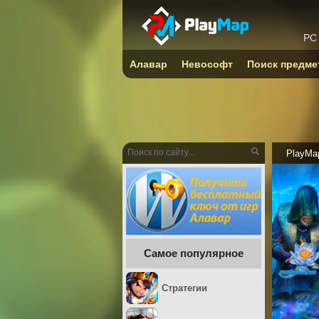
PC
Алавар
Невософт
Поиск предме
PlayMa
Самое популярное
Стратегии