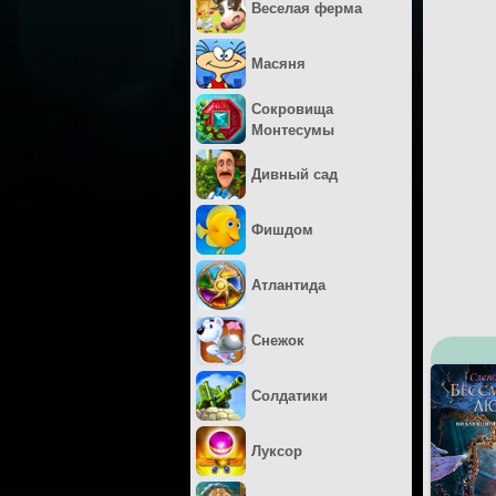
Веселая ферма
Масяня
Сокровища
Монтесумы
Дивный сад
Фишдом
Атлантида
Снежок
Солдатики
Луксор