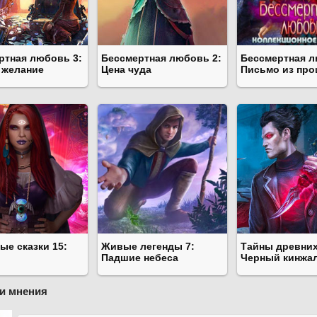
ртная любовь 3:
Бессмертная любовь 2:
Бессмертная 
 желание
Цена чуда
Письмо из пр
ые сказки 15:
Живые легенды 7:
Тайны древних
Падшие небеса
Черный кинжа
и мнения