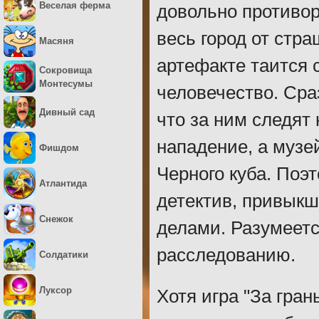
Веселая ферма
довольно противор
весь город от стра
Масяня
артефакте таится 
Сокровища
Монтесумы
человечество. Сра
Дивный сад
что за ним следят
нападение, а музе
Фишдом
Черного куба. Поэ
Атлантида
детектив, привык
Снежок
делами. Разумеетс
расследованию.
Солдатики
Луксор
Хотя игра "За гран