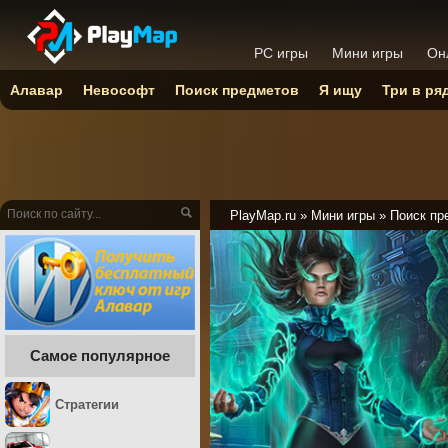
PC игры
Мини игры
Он
Алавар
Невософт
Поиск предметов
Я ищу
Три в ря
PlayMap.ru
»
Мини игры
»
Поиск пр
Самое популярное
Стратегии