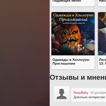
Падающих небес
Нас
Однажды в Хэллоуин:
Лег
Приглашение
13:
Отзывы и мнен
RaspBaby
18 декабря
Довольно интересная 