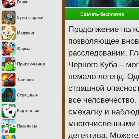
Гонки
Скачать бесплатно
Зума шарики
Продолжение полю
Маджонг
позволяющее вновь
Ферма
расследовании. Гл
Черного Куба – мо
Приключения
немало легенд. Од
Танчики
страшной опасност
Страшные
все человечество
смекалку и наблюд
Карточные
многочисленными 
Пасьянсы
детектива. Можете 