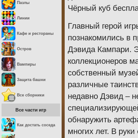
Пазлы
Чёрный куб беспла
Линии
Главный герой игр
Кафе и рестораны
познакомились в п
Дэвида Кампари. Э
Остров
коллекционеров ма
Вампиры
собственный музе
Защита башни
различные таинств
недавно Дэвид – н
Все сборники
специализирующейс
Все части игр
обнаружить артефа
Как достать соседа
многих лет. В руки