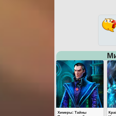
М
Химеры: Тайны
Кра