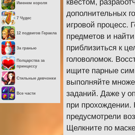
квестом, разработ
Именем короля
дополнительных г
7 Чудес
игровой процесс. 
12 подвигов Геракла
предметов и найти
приблизиться к це
За гранью
головоломок. Восс
Полцарства за
принцессу
ищите парные сим
Стильные девчонки
выполняйте множе
заданий. Даже у о
Все части
при прохождении. 
предусмотрели воз
Щелкните по маске