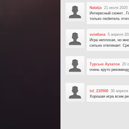
Natalja
21 июля 2020 
Интересный сюжет...Г
только любитель этого
sviatlana
5 апреля 20
Игра неплохая, но мн
сильно отвлекает. Ср
Турсын Аухатов
20 
очень круто рекомен
lol_210500
30 апреля
Хорошая игра всем р