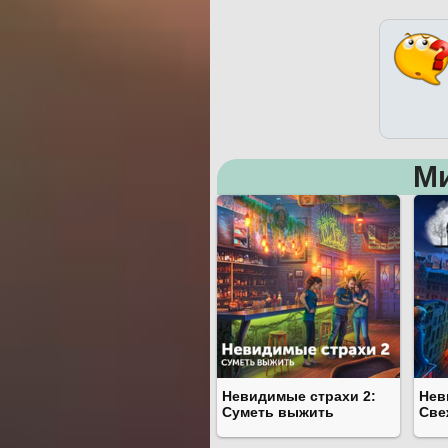
М
Невидимые страхи 2:
Нев
Суметь выжить
Све