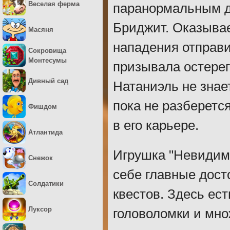
Веселая ферма
паранормальным д
Бриджит. Оказывае
Масяня
нападения отправи
Сокровища
Монтесумы
призывала остерег
Дивный сад
Натаниэль не знает
пока не разберетс
Фишдом
в его карьере.
Атлантида
Игрушка "Невидимы
Снежок
себе главные дост
Солдатики
квестов. Здесь ес
Луксор
головоломки и мно