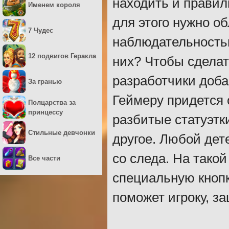
находить и правил
Именем короля
для этого нужно о
7 Чудес
наблюдательностью
12 подвигов Геракла
них? Чтобы сделат
разработчики доба
За гранью
Геймеру придется 
Полцарства за
принцессу
разбитые статуэтк
Стильные девчонки
другое. Любой дет
со следа. На тако
Все части
специальную кнопк
поможет игроку, з