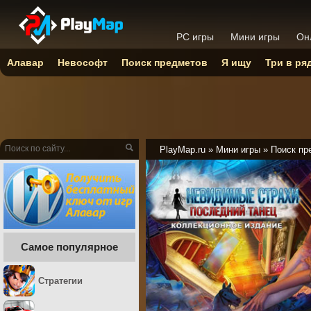
PC игры
Мини игры
Он
Алавар
Невософт
Поиск предметов
Я ищу
Три в ря
PlayMap.ru
»
Мини игры
»
Поиск пр
Самое популярное
Стратегии