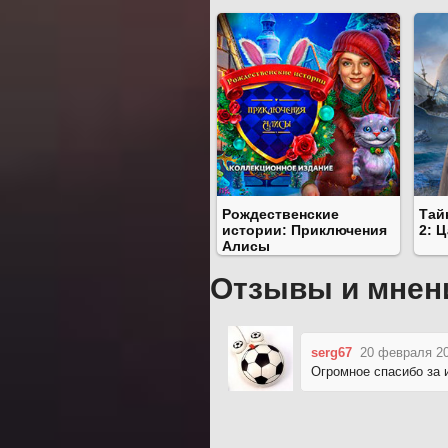
Рождественские
Тай
истории: Приключения
2: 
Алисы
Отзывы и мнен
serg67
20 февраля 20
Огромное спасибо за 