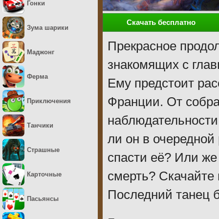
Гонки
Скачать бесплатно
Зума шарики
Прекрасное продол
Маджонг
знакомящих с гла
Ферма
Ему предстоит рас
Франции. От собран
Приключения
наблюдательности
Танчики
ли он в очередной
Страшные
спасти её? Или же
смерть? Скачайте
Карточные
Последний танец б
Пасьянсы