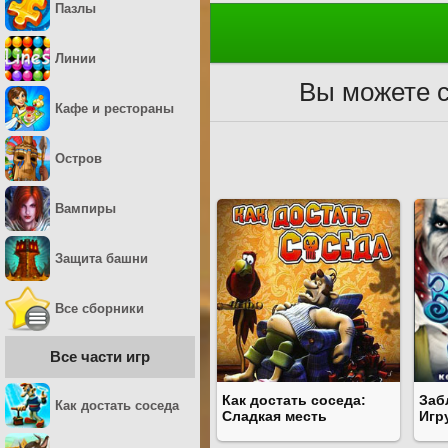
Пазлы
Линии
Вы можете с
Кафе и рестораны
Остров
Вампиры
Защита башни
Все сборники
Все части игр
Как достать соседа:
Заб
Как достать соседа
Сладкая месть
Игр