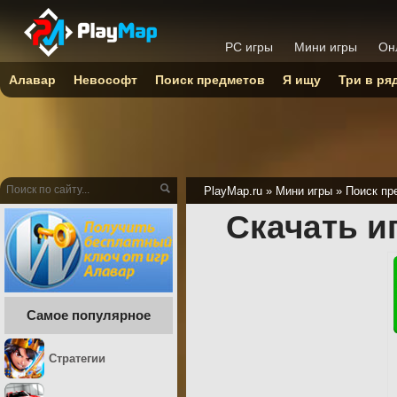
PC игры
Мини игры
Он
Алавар
Невософт
Поиск предметов
Я ищу
Три в ря
PlayMap.ru
»
Мини игры
»
Поиск пр
Скачать и
Самое популярное
Стратегии