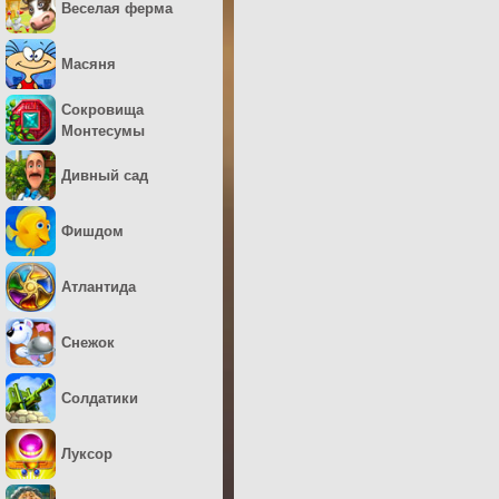
Веселая ферма
Масяня
Сокровища
Монтесумы
Дивный сад
Фишдом
Атлантида
Снежок
Солдатики
Луксор