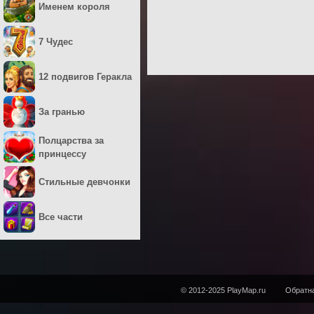
Именем короля
7 Чудес
12 подвигов Геракла
За гранью
Полцарства за
принцессу
Стильные девчонки
Все части
© 2012-2025 PlayMap.ru
Обратна