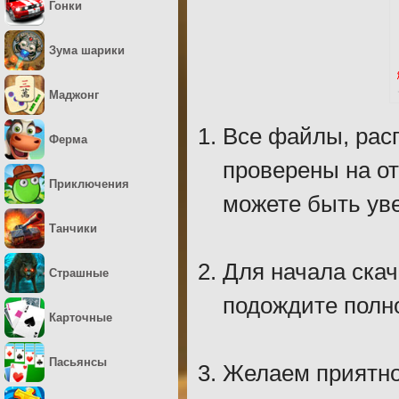
Гонки
Зума шарики
Маджонг
Все файлы, рас
Ферма
проверены на о
Приключения
можете быть уве
Танчики
Для начала скач
Страшные
подождите полно
Карточные
Пасьянсы
Желаем приятно