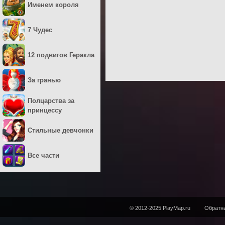
Именем короля
7 Чудес
12 подвигов Геракла
За гранью
Полцарства за
принцессу
Стильные девчонки
Все части
© 2012-2025 PlayMap.ru
Обратна