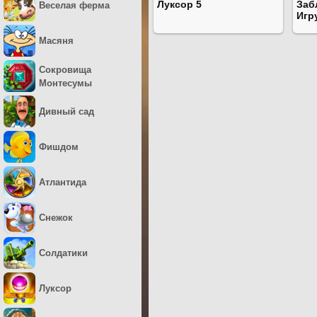
Луксор 5
Заб
Веселая ферма
Игр
Масяня
Сокровища
Монтесумы
Дивный сад
Фишдом
Атлантида
Снежок
Солдатики
Луксор