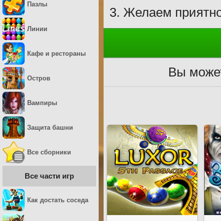
Пазлы
Желаем приятно
Линии
Кафе и рестораны
Вы может
Остров
Вампиры
Защита башни
Все сборники
Все части игр
Как достать соседа