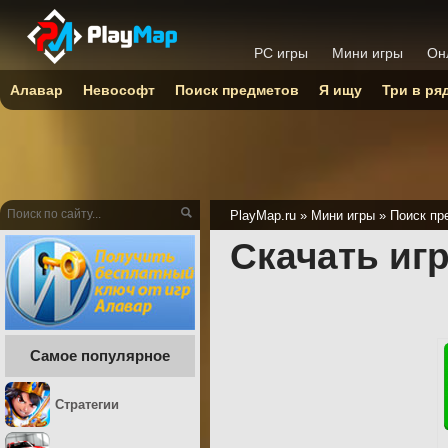
PC игры
Мини игры
Он
Алавар
Невософт
Поиск предметов
Я ищу
Три в ря
PlayMap.ru
»
Мини игры
»
Поиск пр
Скачать иг
Самое популярное
Стратегии