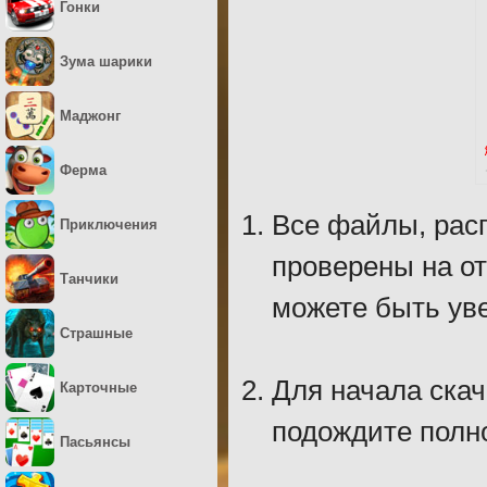
Гонки
Зума шарики
Маджонг
Ферма
Все файлы, рас
Приключения
проверены на о
Танчики
можете быть уве
Страшные
Для начала скач
Карточные
подождите полно
Пасьянсы