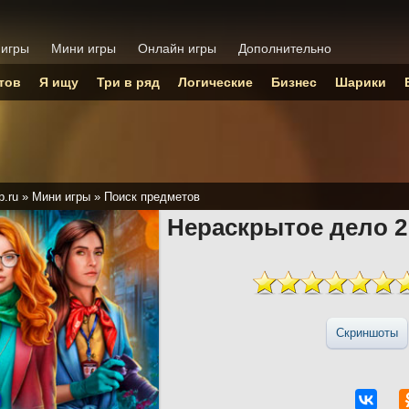
 игры
Мини игры
Онлайн игры
Дополнительно
тов
Я ищу
Три в ряд
Логические
Бизнес
Шарики
p.ru
»
Мини игры
»
Поиск предметов
Нераскрытое дело 2
Скриншоты