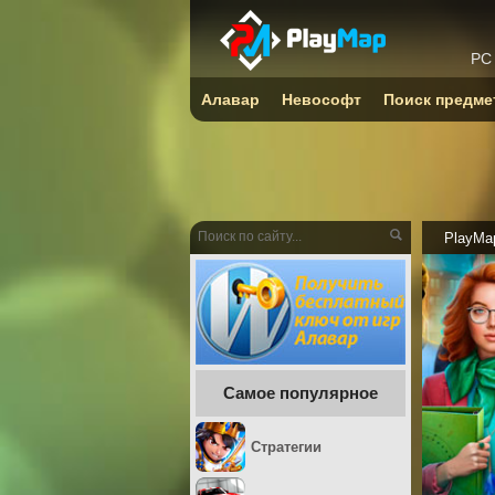
PC
Алавар
Невософт
Поиск предме
PlayMa
Самое популярное
Стратегии