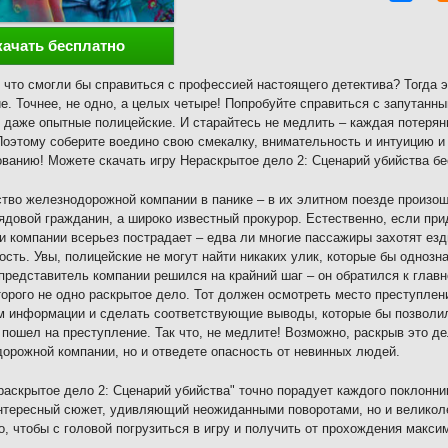
качать бесплатно
 что смогли бы справиться с профессией настоящего детектива? Тогда э
е. Точнее, не одно, а целых четыре! Попробуйте справиться с запутанн
 даже опытные полицейские. И старайтесь не медлить – каждая потеря
оэтому соберите воедино свою смекалку, внимательность и интуицию и
ванию! Можете скачать игру Нераскрытое дело 2: Сценарий убийства бе
тво железнодорожной компании в панике – в их элитном поезде произошл
ядовой гражданин, а широко известный прокурор. Естественно, если при
и компании всерьез пострадает – едва ли многие пассажиры захотят езди
ость. Увы, полицейские не могут найти никаких улик, которые бы однозн
представитель компании решился на крайний шаг – он обратился к главн
торого не одно раскрытое дело. Тот должен осмотреть место преступлен
 информации и сделать соответствующие выводы, которые бы позволили
 пошел на преступление. Так что, не медлите! Возможно, раскрыв это де
орожной компании, но и отведете опасность от невинных людей.
раскрытое дело 2: Сценарий убийства" точно порадует каждого поклонни
нтересный сюжет, удивляющий неожиданными поворотами, но и великоле
о, чтобы с головой погрузиться в игру и получить от прохождения макс