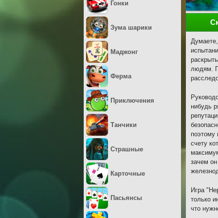
Гонки
С
Зума шарики
Думаете,
испытани
Маджонг
раскрыть
людям. П
Ферма
расследо
Руководс
Приключения
нибудь р
репутаци
Танчики
безопасн
поэтому 
счету ко
Страшные
максимум
зачем он
железнод
Карточные
Игра "Не
Пасьянсы
только и
что нужн