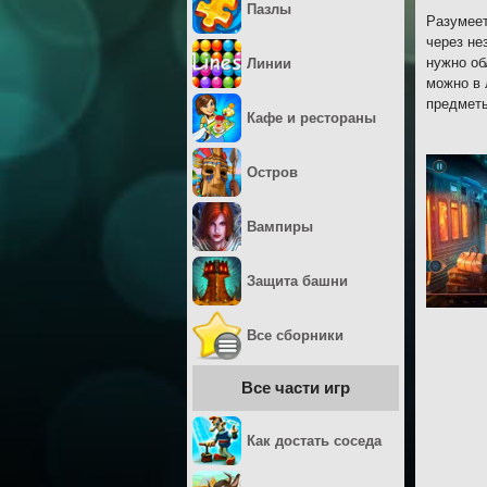
Пазлы
Разумеет
через не
нужно об
Линии
можно в 
предметы
Кафе и рестораны
Остров
Вампиры
Защита башни
Все сборники
Все части игр
Как достать соседа