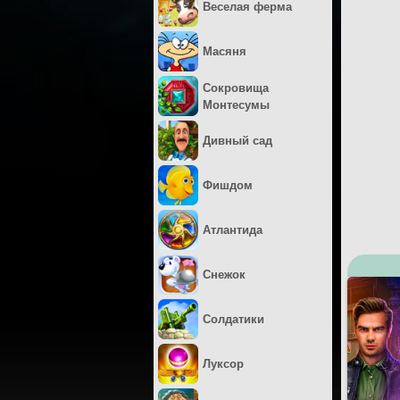
Веселая ферма
Масяня
Сокровища
Монтесумы
Дивный сад
Фишдом
Атлантида
Снежок
Солдатики
Луксор