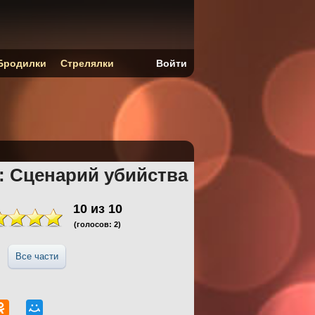
Бродилки
Стрелялки
Войти
: Сценарий убийства
10
из
10
(голосов:
2
)
Все части