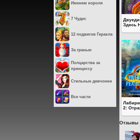
Именем короля
7 Чудес
Двуеди
Здесь 
12 подвигов Геракла
За гранью
Полцарства за
принцессу
Стильные девчонки
Все части
Лабири
2: Отр
Отзывы 