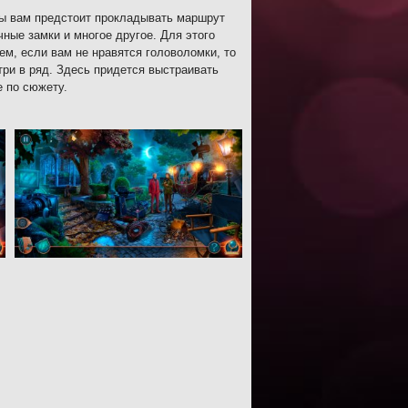
ры вам предстоит прокладывать маршрут
чные замки и многое другое. Для этого
м, если вам не нравятся головоломки, то
ри в ряд. Здесь придется выстраивать
е по сюжету.