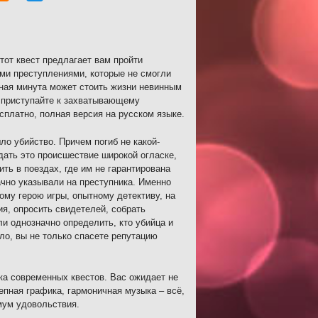
тот квест предлагает вам пройти
ыми преступлениями, которые не смогли
нная минута может стоить жизни невинным
 приступайте к захватывающему
сплатно, полная версия на русском языке.
о убийство. Причем погиб не какой-
дать это происшествие широкой огласке,
ть в поездах, где им не гарантирована
ачно указывали на преступника. Именно
ому герою игры, опытному детективу, на
ия, опросить свидетелей, собрать
 однозначно определить, кто убийца и
ло, вы не только спасете репутацию
ка современных квестов. Вас ожидает не
пная графика, гармоничная музыка – всё,
имум удовольствия.