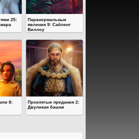
тями 25:
Паранормальные
имара
явления 9: Сайлент
Виллоу
мли 8:
Проклятые предания 2:
Двуликая башня