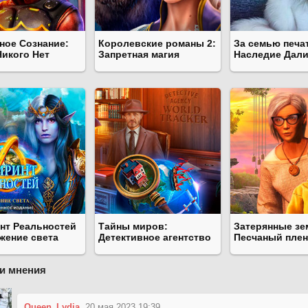
ное Сознание:
Королевские романы 2:
За семью печа
Никого Нет
Запретная магия
Наследие Дал
нт Реальностей
Тайны миров:
Затерянные зе
ажение света
Детективное агентство
Песчаный плен
и мнения
Queen_Lydia
20 мая 2023 19:39