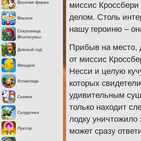
Веселая ферма
миссис Кроссбери 
делом. Столь инте
Масяня
нашу героиню – он
Сокровища
Монтесумы
Прибыв на место,
Дивный сад
от миссис Кроссбе
Фишдом
Несси и целую кучу
Атлантида
которых свидетели
удивительным суще
Снежок
только находит сле
Солдатики
лодку уничтожило 
Луксор
может сразу ответ