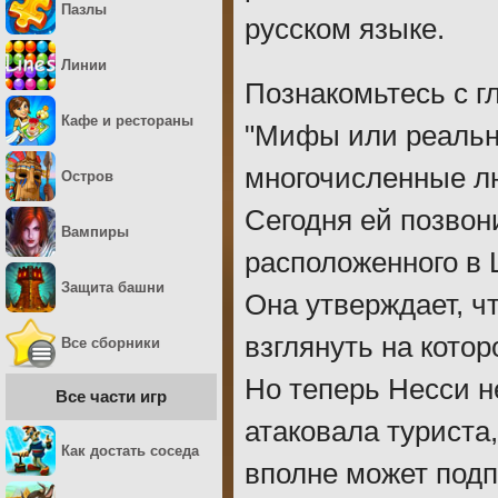
Пазлы
русском языке.
Линии
Познакомьтесь с г
Кафе и рестораны
"Мифы или реально
многочисленные л
Остров
Сегодня ей позвон
Вампиры
расположенного в 
Защита башни
Она утверждает, ч
взглянуть на кото
Все сборники
Но теперь Несси н
Все части игр
атаковала туриста,
Как достать соседа
вполне может подп