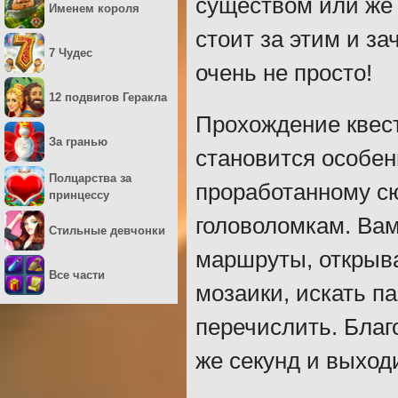
существом или же 
Именем короля
стоит за этим и з
7 Чудес
очень не просто!
12 подвигов Геракла
Прохождение квест
За гранью
становится особен
Полцарства за
проработанному сю
принцессу
головоломкам. Вам
Стильные девчонки
маршруты, открыв
Все части
мозаики, искать п
перечислить. Благ
же секунд и выходи