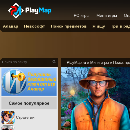
PC игры
Мини игры
Он
Алавар
Невософт
Поиск предметов
Я ищу
Три в ря
PlayMap.ru
»
Мини игры
»
Поиск пр
Самое популярное
Стратегии