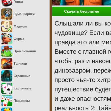
Гонки
Скачать бесплатно
Зума шарики
Слышали ли вы ког
Маджонг
чудовище? Если ва
Ферма
правда это или ми
Вместе с главной 
Приключения
чтобы раз и навсе
Танчики
динозавром, пере
Страшные
просто чья-то хитр
путешествие буде
Карточные
и даже опасностям
Пасьянсы
реальность 2: Тай