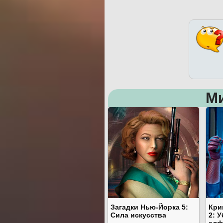
М
Загадки Нью-Йорка 5:
Кри
Сила искусства
2: 
алф