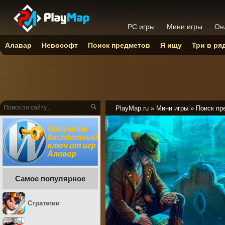
PC игры
Мини игры
Он
Алавар
Невософт
Поиск предметов
Я ищу
Три в ря
PlayMap.ru
»
Мини игры
»
Поиск пр
Самое популярное
Стратегии