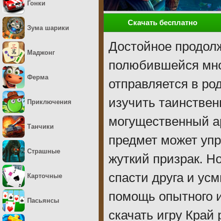
Гонки
Скачать бесплатно
Зума шарики
Достойное продолж
Маджонг
полюбившейся мно
Ферма
отправляется в ро
изучить таинственн
Приключения
могущественный ар
Танчики
предмет может упр
Страшные
жуткий призрак. Но
спасти друга и ус
Карточные
помощь опытного и
Пасьянсы
скачать игру Край