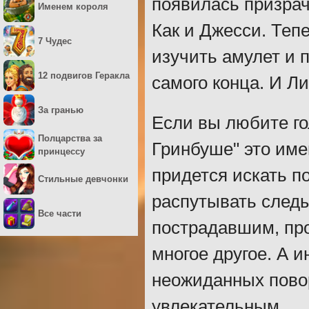
появилась призрач
Именем короля
Как и Джесси. Теп
7 Чудес
изучить амулет и п
12 подвигов Геракла
самого конца. И Л
За гранью
Если вы любите го
Полцарства за
Гринбуше" это име
принцессу
придется искать п
Стильные девчонки
распутывать след
Все части
пострадавшим, про
многое другое. А 
неожиданных пово
увлекательным.