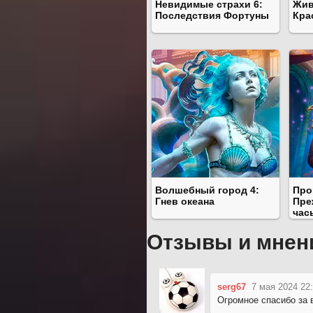
Невидимые страхи 6:
Жив
Последствия Фортуны
Кра
Волшебный город 4:
Про
Гнев океана
Пре
час
Отзывы и мнен
serg67
7 мая 2024 22
Огромное спасибо за 