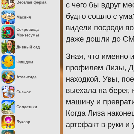
Веселая ферма
с чего бы вдруг ме
будто сошло с ума
Масяня
видели посреди во
Сокровища
Монтесумы
даже дошли до С
Дивный сад
Зная, что именно 
Фишдом
профилем Лизы, Дж
Атлантида
находкой. Увы, по
выехала на берег,
Снежок
машину и преврати
Солдатики
Когда Лиза наконе
Луксор
артефакт в руки и