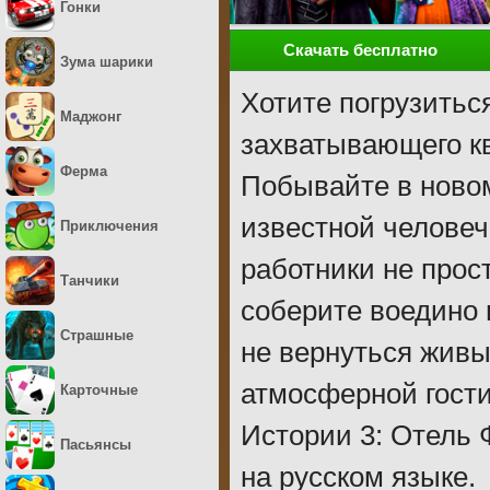
Гонки
Скачать бесплатно
Зума шарики
Хотите погрузитьс
Маджонг
захватывающего кве
Ферма
Побывайте в новом
известной человече
Приключения
работники не прос
Танчики
соберите воедино 
Страшные
не вернуться живы
атмосферной гост
Карточные
Истории 3: Отель 
Пасьянсы
на русском языке.