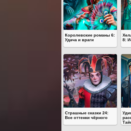
Королевские романы 6:
Хел
Удача и враги
8: 
Страшные сказки 24:
Уди
Все оттенки чёрного
рас
Тай
явн