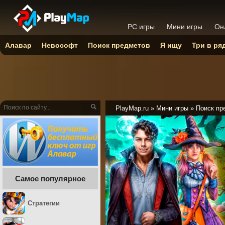
PC игры
Мини игры
Он
Алавар
Невософт
Поиск предметов
Я ищу
Три в ря
PlayMap.ru
»
Мини игры
»
Поиск пр
Самое популярное
Стратегии