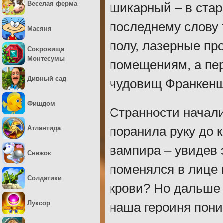
Веселая ферма
шикарный – в стар
последнему слову 
Масяня
полу, лазерные пр
Сокровища
Монтесумы
помещениям, а пер
Дивный сад
чудовищ Франкенш
Фишдом
Странности начали
Атлантида
поранила руку до 
вампира – увидев 
Снежок
поменялся в лице 
Солдатики
крови? Но дальше 
Луксор
наша героиня пон