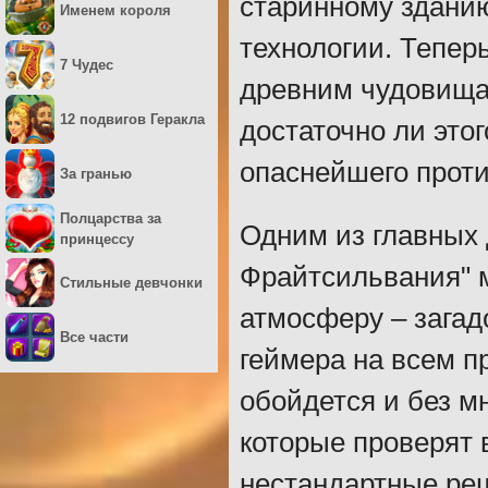
старинному здани
Именем короля
технологии. Тепер
7 Чудес
древним чудовищам
12 подвигов Геракла
достаточно ли это
опаснейшего прот
За гранью
Полцарства за
Одним из главных 
принцессу
Фрайтсильвания" 
Стильные девчонки
атмосферу – загад
Все части
геймера на всем п
обойдется и без м
которые проверят 
нестандартные ре