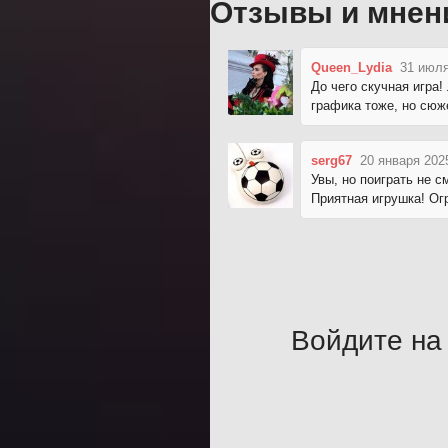
Отзывы и мнен
Queen_Lydia
31 июля
До чего скучная игра
графика тоже, но сюж
serg67
20 января 202
Увы, но поиграть не с
Приятная игрушка! Огр
Войдите на 