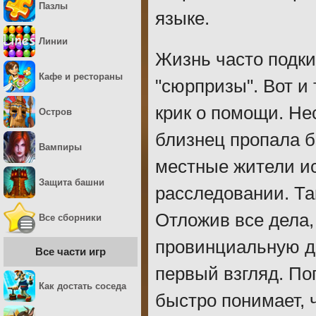
Пазлы
языке.
Линии
Жизнь часто подк
Кафе и рестораны
"сюрпризы". Вот и
крик о помощи. Не
Остров
близнец пропала б
Вампиры
местные жители ис
Защита башни
расследовании. Та
Отложив все дела,
Все сборники
провинциальную де
Все части игр
первый взгляд. По
Как достать соседа
быстро понимает, ч