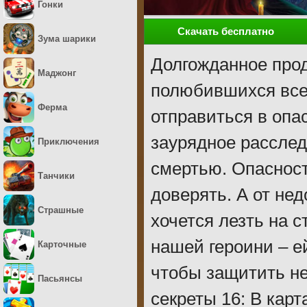
Гонки
Скачать бесплатно
Зума шарики
Долгожданное прод
Маджонг
полюбившихся все
Ферма
отправиться в опас
заурядное расслед
Приключения
смертью. Опасност
Танчики
доверять. А от нед
Страшные
хочется лезть на с
нашей героини – е
Карточные
чтобы защитить н
Пасьянсы
секреты 16: В карт