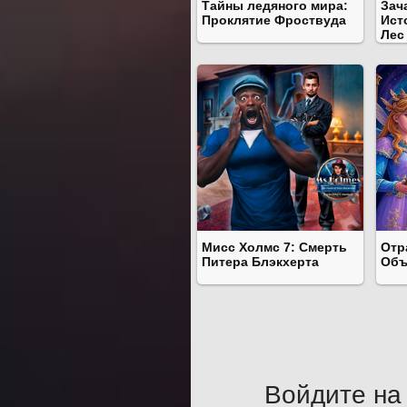
Тайны ледяного мира:
Зач
Проклятие Фроствуда
Ист
Лес
Мисс Холмс 7: Смерть
Отр
Питера Блэкхерта
Объ
Войдите на 