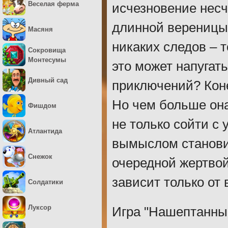
Веселая ферма
исчезновение несч
длинной вереницы
Масяня
никаких следов – 
Сокровища
Монтесумы
это может напугать
Дивный сад
приключений? Коне
Но чем больше она
Фишдом
не только сойти с 
Атлантида
вымыслом становит
Снежок
очередной жертвой
зависит только от 
Солдатики
Луксор
Игра "Нашептанные