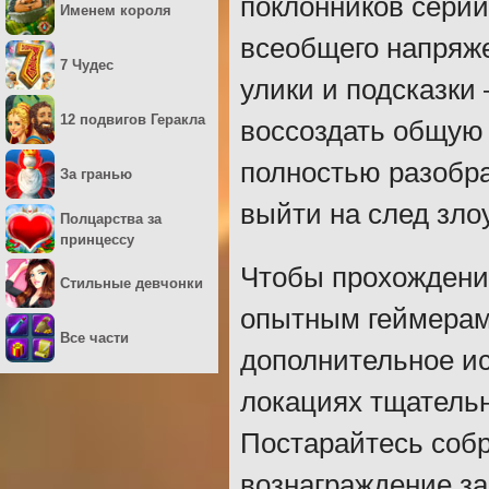
поклонников сери
Именем короля
всеобщего напряже
7 Чудес
улики и подсказки
12 подвигов Геракла
воссоздать общую 
полностью разобра
За гранью
выйти на след зл
Полцарства за
принцессу
Чтобы прохождени
Стильные девчонки
опытным геймерам,
Все части
дополнительное ис
локациях тщатель
Постарайтесь собр
вознаграждение за