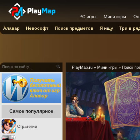
PC игры
Мини игры
Он
Алавар
Невософт
Поиск предметов
Я ищу
Три в ря
PlayMap.ru
»
Мини игры
»
Поиск пр
Самое популярное
Стратегии