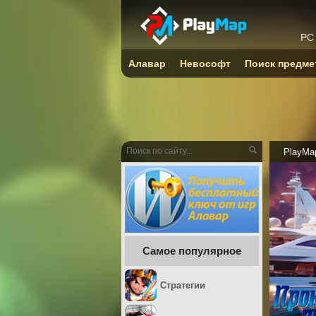
PC
Алавар
Невософт
Поиск предме
PlayMa
Самое популярное
Стратегии