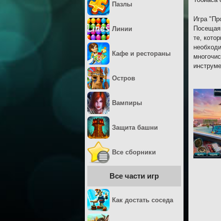
Пазлы
Игра "Пр
Посещая 
Линии
те, кото
необходи
Кафе и рестораны
многочис
инструме
Остров
Вампиры
Защита башни
Все сборники
Все части игр
Как достать соседа