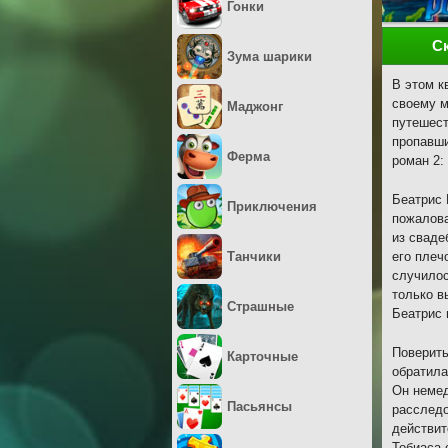
Гонки
С
Зума шарики
В этом к
своему м
Маджонг
путешест
пропавши
Ферма
роман 2:
Беатрис 
Приключения
пожалова
из сваде
Танчики
его плеч
случилос
только в
Страшные
Беатрис 
Поверить
Карточные
обратила
Он немед
Пасьянсы
расследо
действит
Тобиаса 