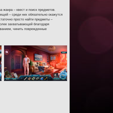
а жанра – квест и поиск предметов.
ещей – среди них обязательно окажутся
статочно просто найти предметы –
 более захватывающей благодаря
ванием, чинить поврежденные