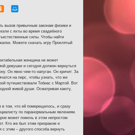
ить вызов привычным законам физики и
езли с яхты во время свадебного
рхъестественные силы. Чтобы найти
екалке. Можете скачать игру Проклятый
пектабельная женщина не может
мой девушке и сегодня должен вернуться
ну. Он явно чем-то напуган. Он кричит. За
чатся на пирс, чтобы узнать, что же
рой путешествовали Тобиас с Мартой. Вот
и одной живой души. Осматривая каюту,
 в том, что ей померещилось, и сразу
ециалисту по паранормальным явлениям.
орое может помочь в этом непростом
т. Кто же был этим призраком и
 с этим – другого способа вернуть