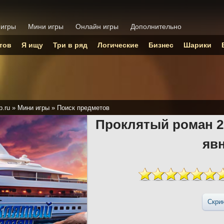
 игры
Мини игры
Онлайн игры
Дополнительно
тов
Я ищу
Три в ряд
Логические
Бизнес
Шарики
p.ru
»
Мини игры
»
Поиск предметов
Проклятый роман 2
яв
Скри