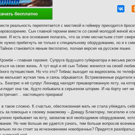
качать бесплатно
весте реальность переплетается с мистикой и геймеру приходится брос
ировоззрению. Сын главной героини вместе со своей молодой женой исч
вия. И есть все основания полагать, что за этим несчастьем стоят све
х нужно прибегнуть не только к специальному оборудованию, но и к см
 Тайное становится явным бесплатно, полная версия на русском языке.
Крэмби – главная героиня. Супруга будущего губернатора и весьма рес
ться на свою жизнь. А тут ещё и её сын Тобиас женился на своей люби
бного путешествия. Но что это? Тобиас выходит на видеосвязь по телефо
ом мелькает жуткая тень и связь обрывается. Встревоженные родители м
ь. Беатрис и её супруг Леонард находят пришвартованную яхту, на кото
ыглядит она так, будто побывала в серьезном шторме. И на борту нет н
встречает… настоящего призрака!
 в такое сложно. К счастью, обеспокоенная мать не стала убеждать себя
сь за помощью к своему знакомому – Дэвиду Блекторну, писателю и сп
ленно прибывает на яхту, захватив всё необходимое оборудование, кот
вании. Но чем больше им удается узнать, тем больше вопросов возникае
ельно ли он стоит за исчезновением новобрачных? Придется разобраться
с супругой нет!