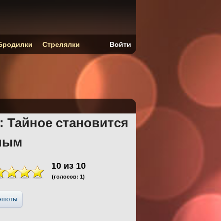
Бродилки
Стрелялки
Войти
: Тайное становится
ным
10
из
10
(голосов:
1
)
ншоты