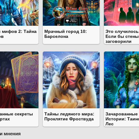
и мифов 2: Тайна
Мрачный город 10:
Это случилось 
ов
Барселона
Если бы стены
заговорили
анные секреты
Тайны ледяного мира:
Зачарованные
артах
Проклятие Фроствуда
Истории: Таин
Лес
и мнения