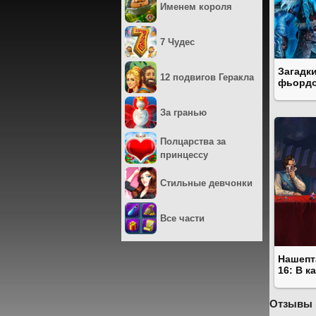
Именем короля
7 Чудес
Загадк
12 подвигов Геракла
фьорд
За гранью
Полцарства за
принцессу
Стильные девчонки
Все части
Нашепт
16: В к
Отзывы 