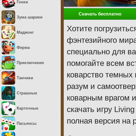
Гонки
Скачать бесплатно
Зума шарики
Хотите погрузитьс
Маджонг
фэнтезийного мира
Ферма
специально для ва
помогайте всем в
Приключения
коварство темных 
Танчики
разум и самоотвер
Страшные
коварным врагом и
скачать игру Livin
Карточные
полная версия на 
Пасьянсы