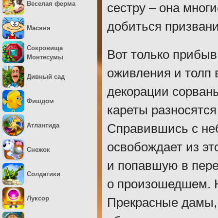
Веселая ферма
сестру – она многи
добиться призвани
Масяня
Сокровища
Вот только прибыв
Монтесумы
оживления и толп 
Дивный сад
декорации сорваны
Фишдом
кареты разносятся
Атлантида
Справившись с не
освобождает из эт
Снежок
и попавшую в пере
Солдатики
о произошедшем. Н
Луксор
Прекрасные дамы,