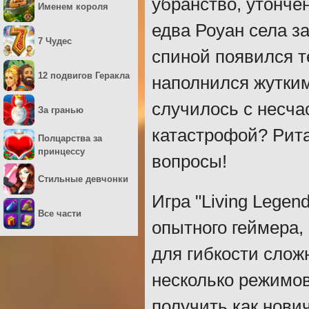
убранство, утонче
Именем короля
едва Роуан села за
7 Чудес
спиной появился т
12 подвигов Геракла
наполнился жутким
случилось с несча
За гранью
катастрофой? Рита
Полцарства за
принцессу
вопросы!
Стильные девчонки
Игра "Living Legen
Все части
опытного геймера,
для гибкости слож
несколько режимов
получить как нови