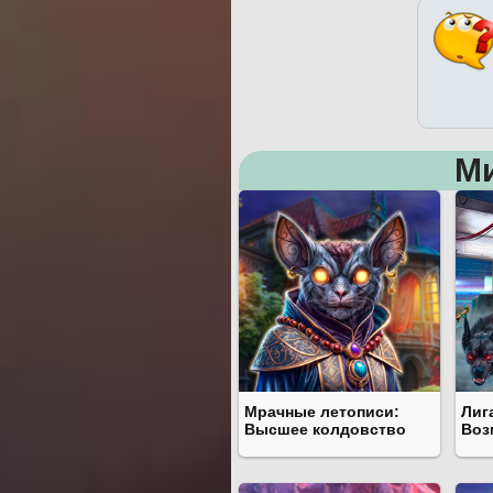
М
Мрачные летописи:
Лиг
Высшее колдовство
Воз