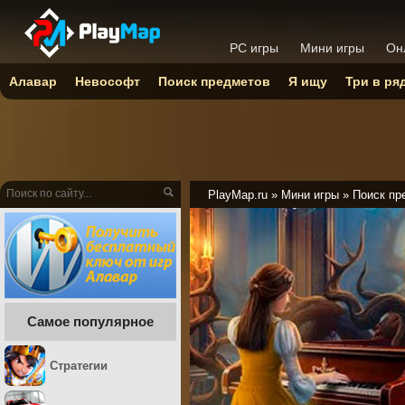
PC игры
Мини игры
Он
Алавар
Невософт
Поиск предметов
Я ищу
Три в ря
PlayMap.ru
»
Мини игры
»
Поиск пр
Самое популярное
Стратегии