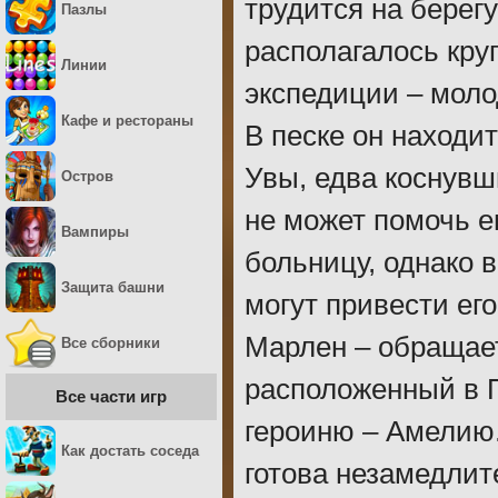
трудится на берегу
Пазлы
располагалось кру
Линии
экспедиции – моло
Кафе и рестораны
В песке он находи
Увы, едва коснувши
Остров
не может помочь е
Вампиры
больницу, однако в
Защита башни
могут привести ег
Марлен – обращает
Все сборники
расположенный в П
Все части игр
героиню – Амелию
Как достать соседа
готова незамедлит