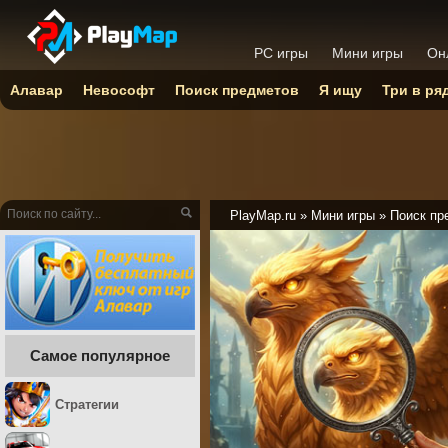
PC игры
Мини игры
Он
Алавар
Невософт
Поиск предметов
Я ищу
Три в ря
PlayMap.ru
»
Мини игры
»
Поиск пр
Самое популярное
Стратегии