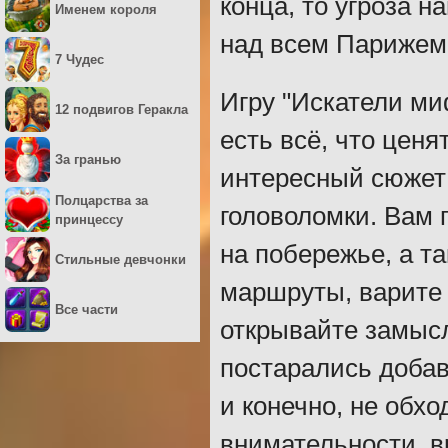
конца, то угроза н
Именем короля
над всем Парижем,
7 Чудес
Игру "Искатели ми
12 подвигов Геракла
есть всё, что ценя
За гранью
интересный сюжет 
Полцарства за
головоломки. Вам 
принцессу
на побережье, а т
Стильные девчонки
маршруты, варите
Все части
открывайте замыс
постарались добав
и конечно, не обх
внимательности, в