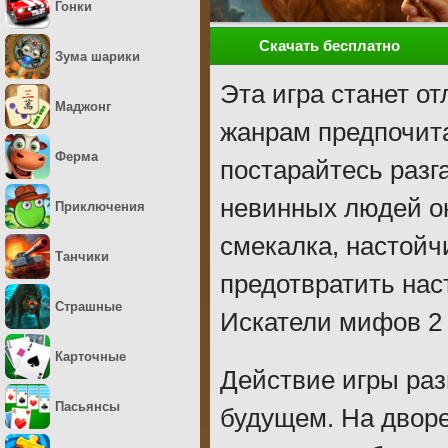
Гонки
Скачать бесплатно
Зума шарики
Эта игра станет о
Маджонг
жанрам предпочит
Ферма
постарайтесь разг
невинных людей он
Приключения
смекалка, настойч
Танчики
предотвратить нас
Страшные
Искатели мифов 2 
Карточные
Действие игры раз
Пасьянсы
будущем. На дворе