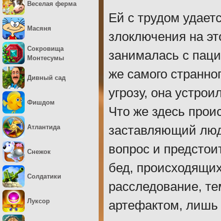
Веселая ферма
Ей с трудом удает
Масяня
злоключения на эт
Сокровища
занималась с паци
Монтесумы
же самого странно
Дивный сад
угрозу, она устро
Фишдом
Что же здесь проис
Атлантида
заставляющий люд
вопрос и предстои
Снежок
бед, происходящих
Солдатики
расследование, те
Луксор
артефактом, лишь 