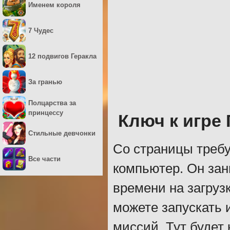
Именем короля
7 Чудес
12 подвигов Геракла
За гранью
Полцарства за
принцессу
Ключ к игре
Стильные девчонки
Со страницы требу
Все части
компьютер. Он зан
времени на загрузк
можете запускать 
миссий. Тут будет 