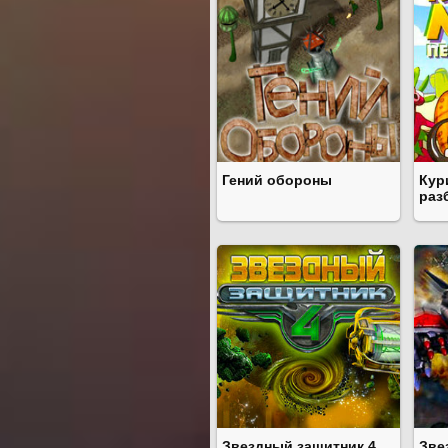
Гений обороны
Кур
раз
Звездный защитник 4
Зве