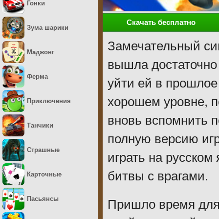
Гонки
Скачать бесплатно
Зума шарики
Замечательный сим
Маджонг
вышла достаточно 
Ферма
уйти ей в прошлое
хорошем уровне, п
Приключения
вновь вспомнить п
Танчики
полную версию игр
Страшные
играть на русском
битвы с врагами.
Карточные
Пасьянсы
Пришло время для 