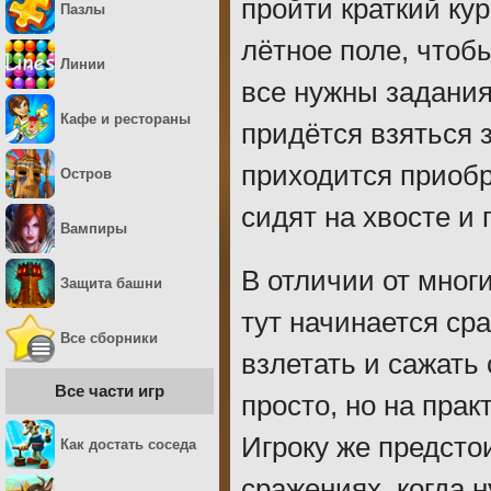
пройти краткий ку
Пазлы
лётное поле, чтоб
Линии
все нужны задания
Кафе и рестораны
придётся взяться з
приходится приобр
Остров
сидят на хвосте и г
Вампиры
В отличии от мног
Защита башни
тут начинается сра
Все сборники
взлетать и сажать
Все части игр
просто, но на пра
Игроку же предсто
Как достать соседа
сражениях, когда 