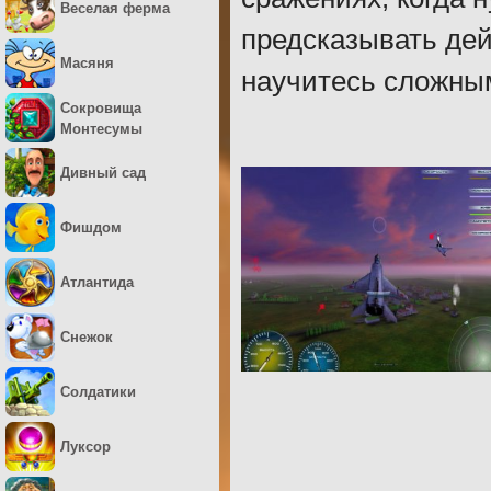
Веселая ферма
предсказывать дей
Масяня
научитесь сложны
Сокровища
Монтесумы
Дивный сад
Фишдом
Атлантида
Снежок
Солдатики
Луксор