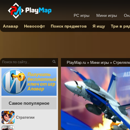
PC игры
Мини игры
Он
Алавар
Невософт
Поиск предметов
Я ищу
Три в ря
PlayMap.ru
»
Мини игры
»
Стрелялк
Самое популярное
Стратегии