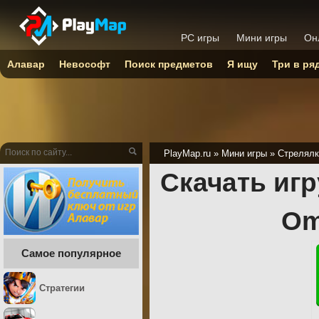
PC игры
Мини игры
Он
Алавар
Невософт
Поиск предметов
Я ищу
Три в ря
PlayMap.ru
»
Мини игры
»
Стрелялк
Скачать игру
Om
Самое популярное
Стратегии