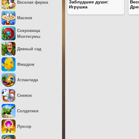
Заблудшие души:
Вес
Веселая ферма
Игрушка
Дре
Масяня
Сокровища
Монтесумы
Дивный сад
Фишдом
Атлантида
Снежок
Солдатики
Луксор