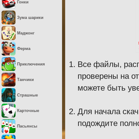
Гонки
Зума шарики
Маджонг
Ферма
Все файлы, рас
Приключения
проверены на о
Танчики
можете быть уве
Страшные
Для начала скач
Карточные
подождите полно
Пасьянсы