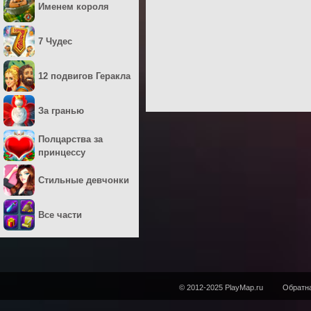
Именем короля
7 Чудес
12 подвигов Геракла
За гранью
Полцарства за
принцессу
Стильные девчонки
Все части
© 2012-2025 PlayMap.ru
Обратна