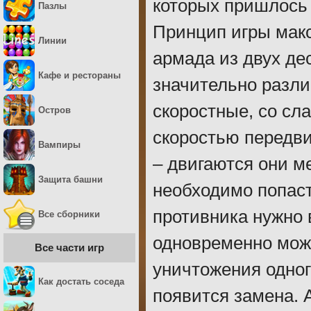
которых пришлось 
Пазлы
Принцип игры макс
Линии
армада из двух де
Кафе и рестораны
значительно разли
скоростные, со сл
Остров
скоростью передви
Вампиры
– двигаются они м
Защита башни
необходимо попасть
противника нужно 
Все сборники
одновременно може
Все части игр
уничтожения одног
Как достать соседа
появится замена. 