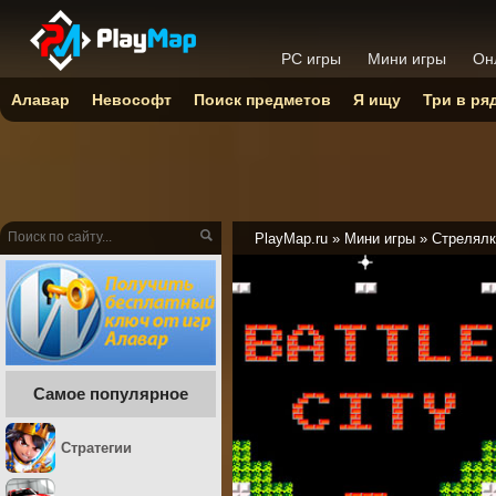
PC игры
Мини игры
Он
Алавар
Невософт
Поиск предметов
Я ищу
Три в ря
PlayMap.ru
»
Мини игры
»
Стрелялк
Самое популярное
Стратегии