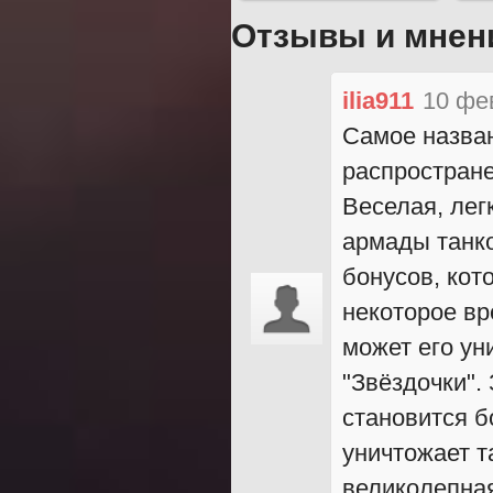
Отзывы и мнен
ilia911
10 фе
Самое назван
распростране
Веселая, лег
армады танко
бонусов, кот
некоторое вр
может его ун
"Звёздочки".
становится б
уничтожает т
великолепная