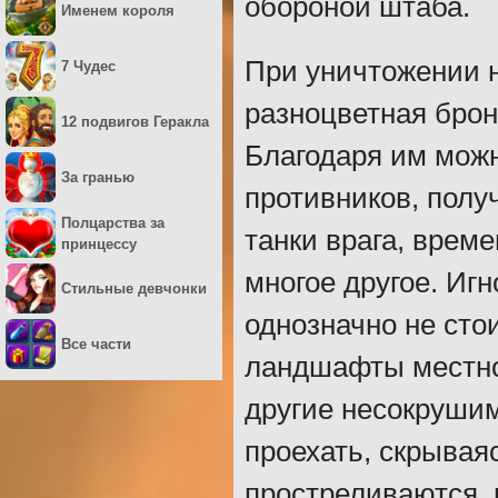
обороной штаба.
Именем короля
При уничтожении н
7 Чудес
разноцветная брон
12 подвигов Геракла
Благодаря им можн
За гранью
противников, полу
Полцарства за
танки врага, врем
принцессу
многое другое. Иг
Стильные девчонки
однозначно не сто
Все части
ландшафты местнос
другие несокрушим
проехать, скрываяс
простреливаются, 