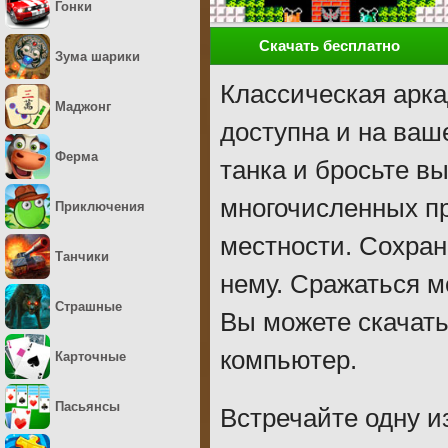
Гонки
Скачать бесплатно
Зума шарики
Классическая арка
Маджонг
доступна и на ваш
Ферма
танка и бросьте в
многочисленных пр
Приключения
местности. Сохран
Танчики
нему. Сражаться м
Страшные
Вы можете скачать
компьютер.
Карточные
Пасьянсы
Встречайте одну и