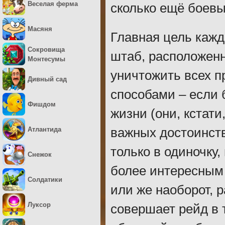
Веселая ферма
сколько ещё боевы
Масяня
Главная цель кажд
Сокровища
штаб, расположенн
Монтесумы
уничтожить всех п
Дивный сад
способами – если 
Фишдом
жизни (они, кстати
Атлантида
важных достоинств
только в одиночку
Снежок
более интересным 
Солдатики
или же наоборот, 
Луксор
совершает рейд в 