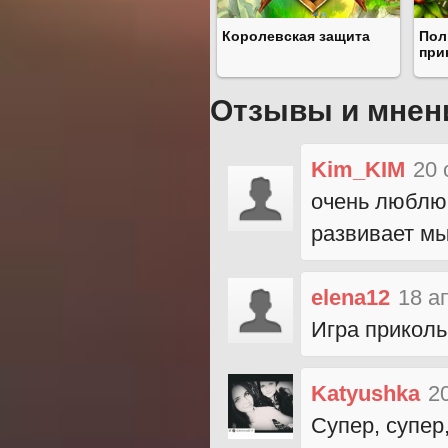
Королевская защита
Пол
при
Отзывы и мнен
Kim_KIM
20 
очень люблю 
развивает мы
elena12
18 а
Игра приколь
Katyushka
2
Супер, супер,