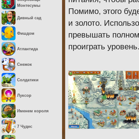
Монтесумы
Помимо, этого буд
Дивный сад
и золото. Использо
превышать полномо
Фишдом
проиграть уровень
Атлантида
Снежок
Солдатики
Луксор
Именем короля
7 Чудес