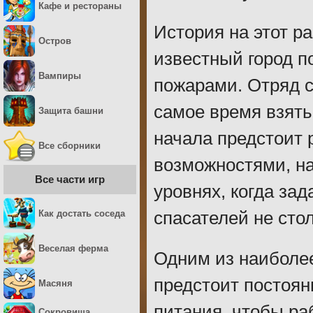
Кафе и рестораны
История на этот р
Остров
известный город 
Вампиры
пожарами. Отряд с
самое время взять
Защита башни
начала предстоит 
Все сборники
возможностями, на
Все части игр
уровнях, когда за
Как достать соседа
спасателей не сто
Веселая ферма
Одним из наиболее
предстоит постоян
Масяня
питания, чтобы ра
Сокровища