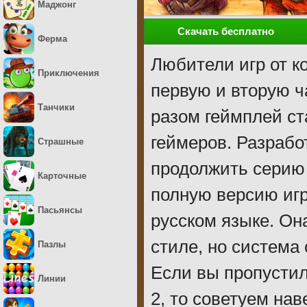
Маджонг
Скачать бесплатно
Ферма
Любители игр от 
Приключения
первую и вторую ч
Танчики
разом геймплей с
геймеров. Разрабо
Страшные
продолжить серию
Карточные
полную версию игр
Пасьянсы
русском языке. Он
стиле, но система
Пазлы
Если вы пропусти
Линии
2, то советуем на