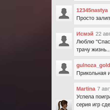
12345nastya
Просто залип
Исмэй
22 ав
Люблю "Спасат
трачу жизнь..
gulnoza_gol
Прикольная и
Martina
7 авг
Успела поигр
серия игр сд