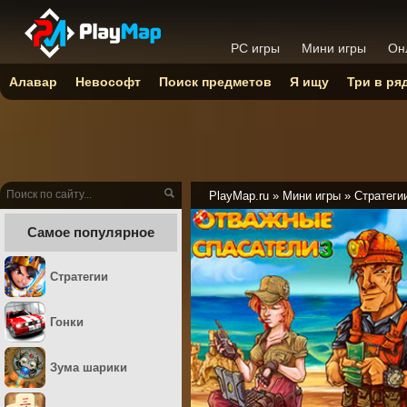
PC игры
Мини игры
Он
Алавар
Невософт
Поиск предметов
Я ищу
Три в ря
PlayMap.ru
»
Мини игры
»
Стратеги
Самое популярное
Стратегии
Гонки
Зума шарики