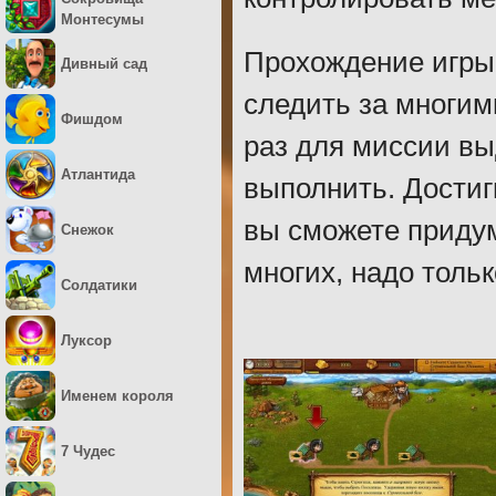
Монтесумы
Прохождение игры
Дивный сад
следить за многи
Фишдом
раз для миссии вы
Атлантида
выполнить. Достиг
вы сможете придум
Снежок
многих, надо тольк
Солдатики
Луксор
Именем короля
7 Чудес