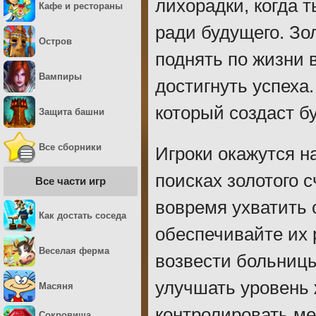
лихорадки, когда 
Кафе и рестораны
ради будущего. Зо
Остров
поднять по жизни 
Вампиры
достигнуть успеха
который создаст б
Защита башни
Все сборники
Игроки окажутся н
поисках золотого 
Все части игр
вовремя ухватить 
Как достать соседа
обеспечивайте их
Веселая ферма
возвести больницы
улучшать уровень 
Масяня
контролировать ме
Сокровища