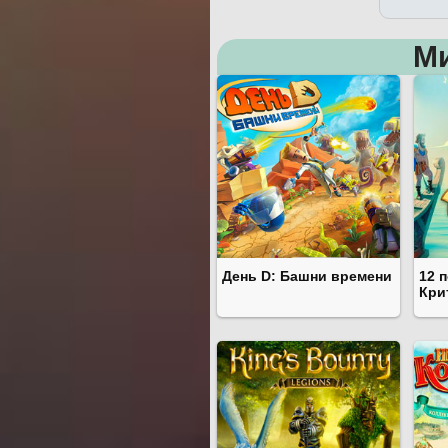
М
День D: Башни времени
12 
Кри