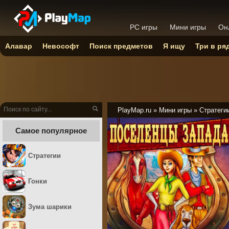
PC игры
Мини игры
Он
Алавар
Невософт
Поиск предметов
Я ищу
Три в ря
PlayMap.ru
»
Мини игры
»
Стратеги
Самое популярное
Стратегии
Гонки
Зума шарики