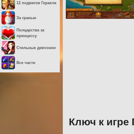
12 подвигов Геракла
За гранью
Полцарства за
принцессу
Стильные девчонки
Все части
Ключ к игре