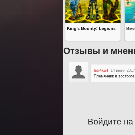
King's Bounty: Legions
Име
Отзывы и мнен
lisi4ka-l
14 июня 2017
Племянник в восторге
Войдите на 