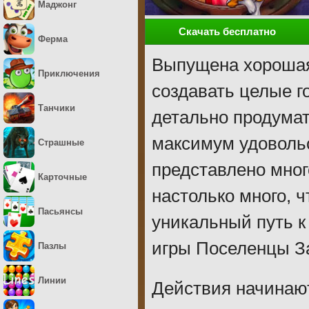
Маджонг
Скачать бесплатно
Ферма
Выпущена хорошая 
Приключения
создавать целые г
Танчики
детально продумат
максимум удовольс
Страшные
представлено мног
Карточные
настолько много, 
Пасьянсы
уникальный путь к
игры Поселенцы За
Пазлы
Линии
Действия начинают