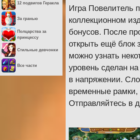
12 подвигов Геракла
Игра Повелитель п
коллекционном изд
За гранью
бонусов. После пр
Полцарства за
принцессу
открыть ещё блок 
Стильные девчонки
можно узнать нек
Все части
уровень сделан на
в напряжении. Сло
временные рамки, 
Отправляйтесь в д