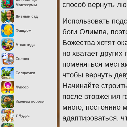
способ вернуть л
Монтесумы
Дивный сад
Использовать подо
боги Олимпа, поэт
Фишдом
Божества хотят ок
Атлантида
но хватает других
Снежок
поменяться местам
Солдатики
чтобы вернуть дев
Начинайте строить
Луксор
после вторжения г
Именем короля
много, постоянно 
7 Чудес
адаптироваться, ч