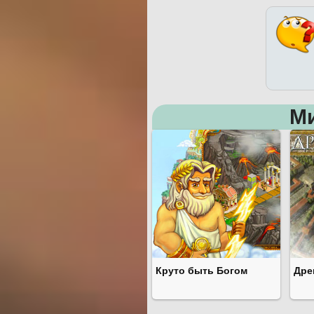
М
Круто быть Богом
Дре