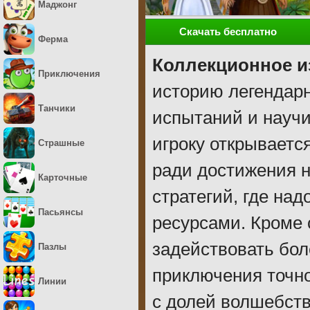
Маджонг
Скачать бесплатно
Ферма
Коллекционное и
Приключения
историю легендарн
Танчики
испытаний и научи
игроку открывает
Страшные
ради достижения н
Карточные
стратегий, где на
Пасьянсы
ресурсами. Кроме
задействовать бо
Пазлы
приключения точн
Линии
с долей волшебств