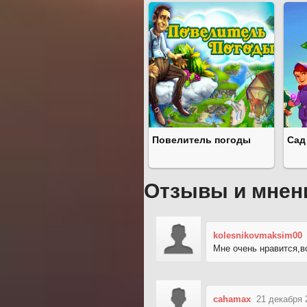
Повелитель погоды
Сад
Отзывы и мнен
kolesnikovmaksim00
Мне очень нравится,в
cahamax
21 декабря 