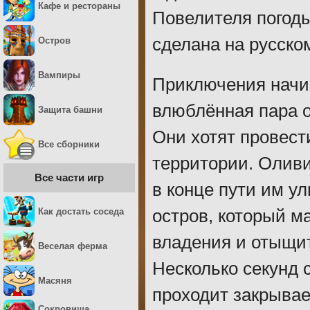
Кафе и рестораны
Повелителя погоды
сделана на русско
Остров
Вампиры
Приключения начин
влюблённая пара о
Защита башни
Они хотят провест
Все сборники
территории. Оливи
Все части игр
в конце пути им у
Как достать соседа
остров, который м
владения и отыщи
Веселая ферма
Несколько секунд 
Масяня
проходит закрывае
Сокровища