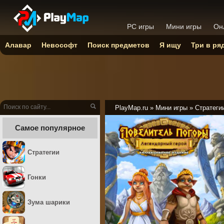
PC игры
Мини игры
Он
Алавар
Невософт
Поиск предметов
Я ищу
Три в ря
PlayMap.ru
»
Мини игры
»
Стратеги
Самое популярное
Стратегии
Гонки
Зума шарики