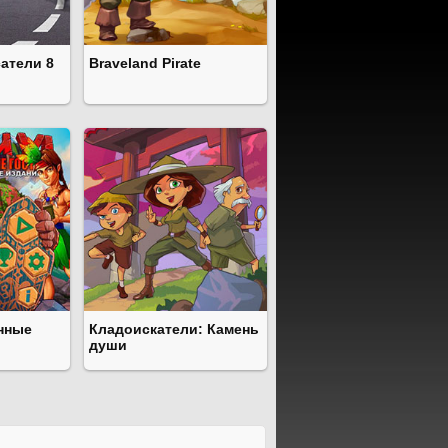
атели 8
Braveland Pirate
нные
Кладоискатели: Камень
души