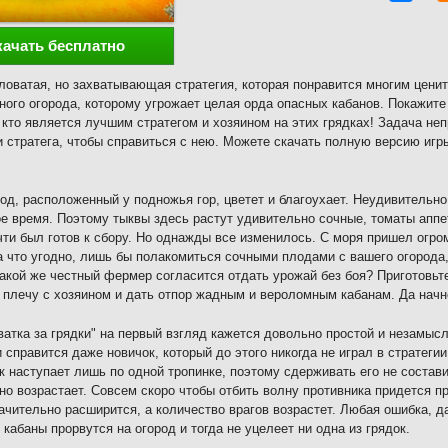
качать бесплатно
оватая, но захватывающая стратегия, которая понравится многим ценит
ного огорода, которому угрожает целая орда опасных кабанов. Покажит
 кто является лучшим стратегом и хозяином на этих грядках! Задача н
 стратега, чтобы справиться с нею. Можете скачать полную версию игры
од, расположенный у подножья гор, цветет и благоухает. Неудивительно 
е время. Поэтому тыквы здесь растут удивительно сочные, томаты аппе
чти был готов к сбору. Но однажды все изменилось. С моря пришел огро
а что угодно, лишь бы полакомиться сочными плодами с вашего огорода,
акой же честный фермер согласится отдать урожай без боя? Приготовьте
 плечу с хозяином и дать отпор жадным и вероломным кабанам. Да начн
ватка за грядки" на первый взгляд кажется довольно простой и незамыс
 справится даже новичок, который до этого никогда не играл в стратеги
к наступает лишь по одной тропинке, поэтому сдерживать его не состави
но возрастает. Совсем скоро чтобы отбить волну противника придется п
ачительно расширится, а количество врагов возрастет. Любая ошибка, д
о кабаны прорвутся на огород и тогда не уцелеет ни одна из грядок.