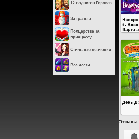
12 подвигов Геракла
За гранью
Неверо
5: Воз
Варгош
Полцарства за
принцессу
Стильные девчонки
Все части
День Д
Отзывы 