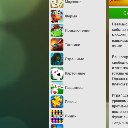
Маджонг
С
Ферма
Незамысл
собствен
Приключения
моркови,
навыками
Танчики
языке.
Ваш огор
Страшные
свободно
и уже по
Карточные
готовы н
Однако к
плечом к
Пасьянсы
Игра "Сх
уровнями
Пазлы
противни
постепен
Линии
Фронт зн
тому, чт