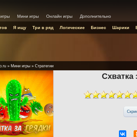
 игры
Мини игры
Онлайн игры
Дополнительно
тов
Я ищу
Три в ряд
Логические
Бизнес
Шарики
p.ru
»
Мини игры
»
Стратегии
Схватка 
Скри