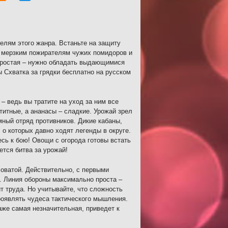
елям этого жанра. Встаньте на защиту
е мерзким пожирателям чужих помидоров и
епростая – нужно обладать выдающимися
 Схватка за грядки бесплатно на русском
– ведь вы тратите на уход за ним все
титные, а ананасы – сладкие. Урожай зрел
мный отряд противников. Дикие кабаны,
 о которых давно ходят легенды в округе.
сь к бою! Овощи с огорода готовы встать
ется битва за урожай!
ловатой. Действительно, с первыми
и. Линия обороны максимально проста –
т труда. Но учитывайте, что сложность
роявлять чудеса тактического мышления.
аже самая незначительная, приведет к