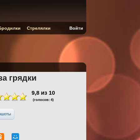
Бродилки
Стрелялки
Войти
за грядки
9,8
из
10
(голосов:
4
)
ншоты