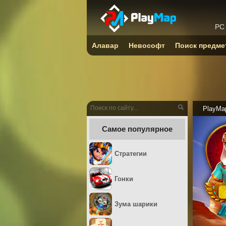
PC
Алавар
Невософт
Поиск предме
PlayMa
Самое популярное
Стратегии
Гонки
Зума шарики