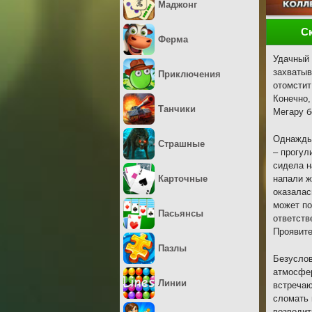
Маджонг
С
Ферма
Удачный 
захватыв
Приключения
отомстит
Конечно,
Танчики
Мегару б
Однажды 
Страшные
– прогул
сидела н
Карточные
напали ж
оказалас
может по
Пасьянсы
ответств
Проявите
Пазлы
Безуслов
атмосфер
Линии
встречаю
сломать 
возводит