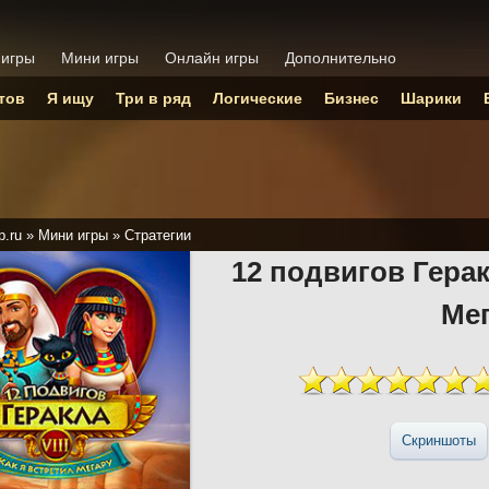
 игры
Мини игры
Онлайн игры
Дополнительно
тов
Я ищу
Три в ряд
Логические
Бизнес
Шарики
p.ru
»
Мини игры
»
Стратегии
12 подвигов Герак
Ме
Скриншоты