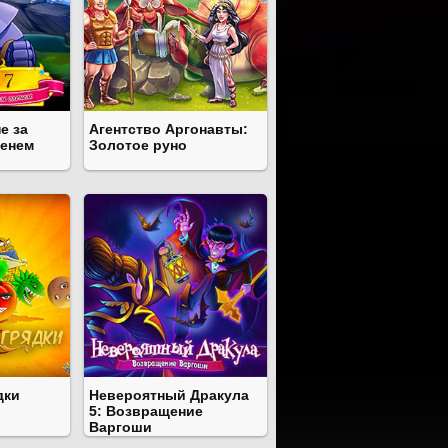
е за
Агентство Аргонавты:
енем
Золотое руно
дки
Невероятный Дракула
5: Возвращение
Варгоши