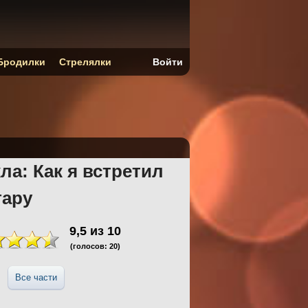
Бродилки
Стрелялки
Войти
ла: Как я встретил
гару
9,5
из
10
(голосов:
20
)
Все части