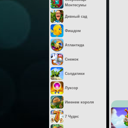
Монтесумы
Дивный сад
Фишдом
Атлантида
Снежок
Солдатики
Луксор
Именем короля
7 Чудес