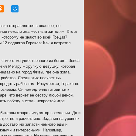
акл отправляется в опасное, но
инив немало зла местным жителям. Кто ж
 которому не знают во всей Греции?
 12 подвигов Геракла: Как я встретил
самого могущественного из богов – Зевса
етил Мегару – хрупкую девушку, которая
недавно на город Фивы, где она жила,
в рабство. Среди этих несчастных
 продать рабов там. Разумеется, Геракл не
озяевам. Он немедленно готовится к
аре, что вернет её сестру любой ценой.
ть победу в столь непростой игре.
юбителям жанра симулятор поселения. Да и
тро, но и расчетливо. Задания на уровнях
а достаточно запасти немного еды и
ожными и интересными. Например,
ными чудовищами. Но разве настоящего