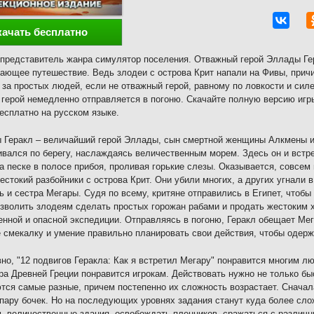
качать бесплатно
представитель жанра симулятор поселения. Отважный герой Эллады Гер
ающее путешествие. Ведь злодеи с острова Крит напали на Фивы, прич
 за простых людей, если не отважный герой, равному по ловкости и силе
 герой немедленно отправляется в погоню. Скачайте полную версию игры
есплатно на русском языке.
Геракл – величайший герой Эллады, сын смертной женщины Алкмены и 
ивался по берегу, наслаждаясь величественным морем. Здесь он и встр
а песке в полосе прибоя, проливая горькие слезы. Оказывается, совсем 
естокий разбойники с острова Крит. Они убили многих, а других угнали 
ь и сестра Мегары. Судя по всему, критяне отправились в Египет, чтобы
зволить злодеям сделать простых горожан рабами и продать жестоким х
енной и опасной экспедиции. Отправляясь в погоню, Геракл обещает Мег
 смекалку и умение правильно планировать свои действия, чтобы одержа
но, "12 подвигов Геракла: Как я встретил Мегару" понравится многим л
а Древней Греции понравится игрокам. Действовать нужно не только быс
тся самые разные, причем постепенно их сложность возрастает. Сначал
пару бочек. Но на последующих уровнях задания станут куда более сл
ь величественные здания, освобождать пленников, сражаться с различ