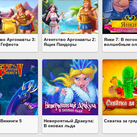
тво Аргонавты 3:
Агентство Аргонавты 2:
Янки 7: В погон
 Гефеста
Ящик Пандоры
волшебным ол
 Викинги 5
Невероятный Дракула:
Схватка за гря
В оковах льда