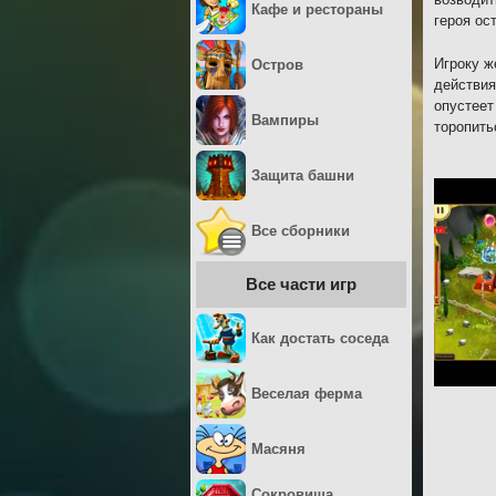
Кафе и рестораны
героя ос
Игроку ж
Остров
действия
опустеет
Вампиры
торопить
Защита башни
Все сборники
Все части игр
Как достать соседа
Веселая ферма
Масяня
Сокровища