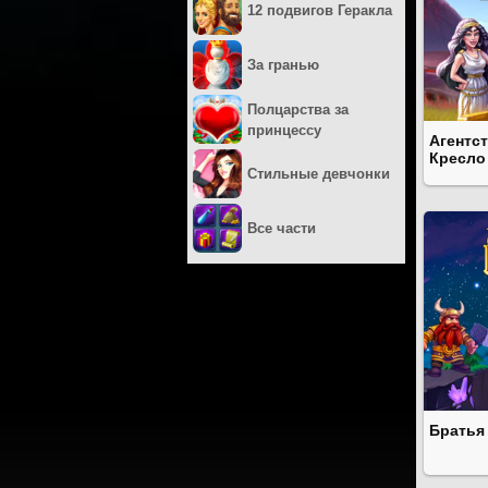
12 подвигов Геракла
За гранью
Полцарства за
принцессу
Агентс
Кресло
Стильные девчонки
Все части
Братья