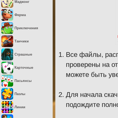
Маджонг
Ферма
Приключения
Танчики
Все файлы, рас
Страшные
проверены на о
Карточные
можете быть уве
Пасьянсы
Для начала скач
Пазлы
подождите полно
Линии