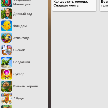
Как достать соседа:
Воз
Монтесумы
Сладкая месть
таи
Дивный сад
Фишдом
Атлантида
Снежок
Солдатики
Луксор
Именем короля
7 Чудес