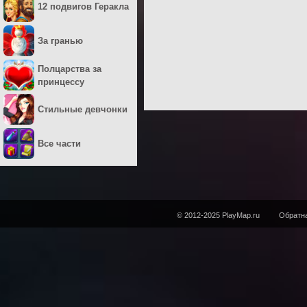
12 подвигов Геракла
За гранью
Полцарства за
принцессу
Стильные девчонки
Все части
© 2012-2025 PlayMap.ru
Обратна