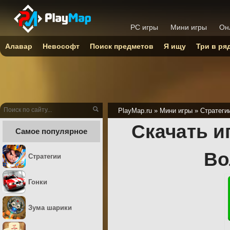
PC игры
Мини игры
Он
Алавар
Невософт
Поиск предметов
Я ищу
Три в ря
PlayMap.ru
»
Мини игры
»
Стратеги
Скачать и
Самое популярное
Во
Стратегии
Гонки
Зума шарики