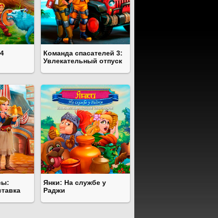
 4
Команда спасателей 3:
Увлекательный отпуск
сы:
Янки: На службе у
ставка
Раджи