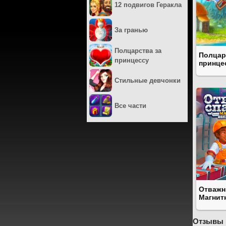
12 подвигов Геракла
За гранью
Полцарства за
Полцар
принцессу
принце
Стильные девчонки
Все части
Отважн
Магнит
Отзывы 