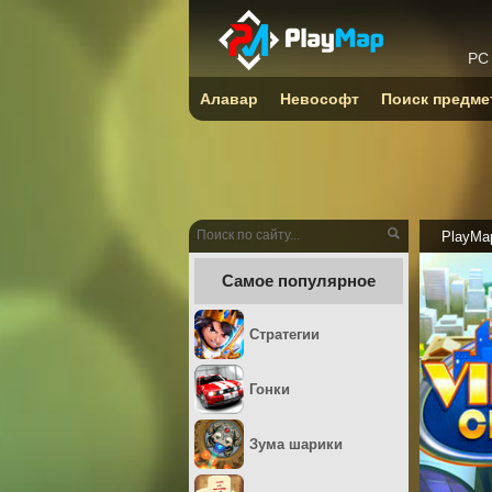
PC
Алавар
Невософт
Поиск предме
PlayMa
Самое популярное
Стратегии
Гонки
Зума шарики