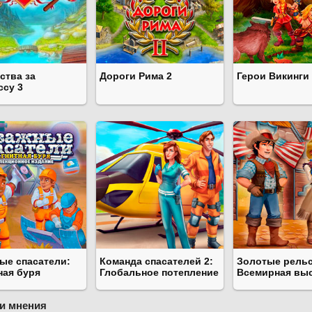
ства за
Дороги Рима 2
Герои Викинги
ссу 3
ые спасатели:
Команда спасателей 2:
Золотые рель
ная буря
Глобальное потепление
Всемирная вы
и мнения