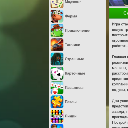
Маджонг
С
Ферма
Игра ста
целую тр
Приключения
построит
огромное
Танчики
работать
Главная 
Страшные
реализов
машины, 
Карточные
расстрои
представ
компании
Пасьянсы
но, увы,
Для успе
Пазлы
предстои
завода, 
Линии
проклады
Постройт
сотрудни