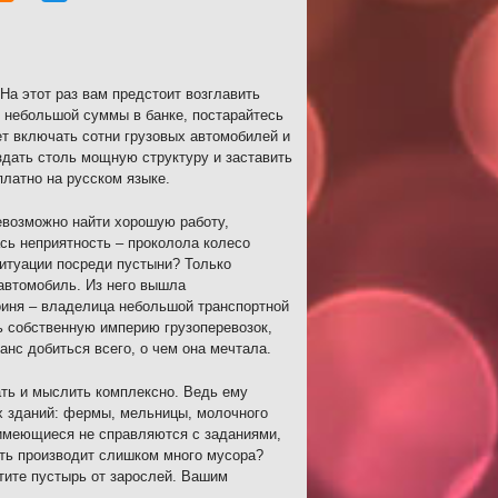
На этот раз вам предстоит возглавить
 небольшой суммы в банке, постарайтесь
ет включать сотни грузовых автомобилей и
дать столь мощную структуру и заставить
латно на русском языке.
невозможно найти хорошую работу,
сь неприятность – проколола колесо
ситуации посреди пустыни? Только
 автомобиль. Из него вышла
оиня – владелица небольшой транспортной
ь собственную империю грузоперевозок,
анс добиться всего, о чем она мечтала.
ть и мыслить комплексно. Ведь ему
ых зданий: фермы, мельницы, молочного
и имеющиеся не справляются с заданиями,
ть производит слишком много мусора?
тите пустырь от зарослей. Вашим