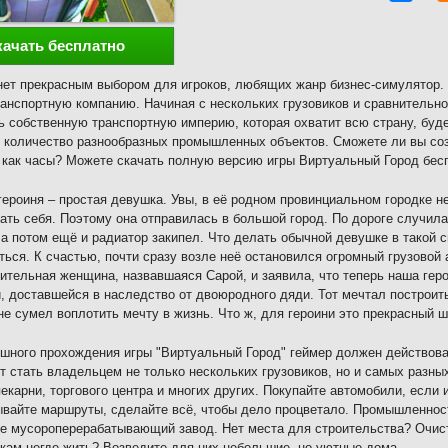
качать бесплатно
нет прекрасным выбором для игроков, любящих жанр бизнес-симулятор. 
анспортную компанию. Начиная с нескольких грузовиков и сравнительно
ь собственную транспортную империю, которая охватит всю страну, буд
 количество разнообразных промышленных объектов. Сможете ли вы соз
 как часы? Можете скачать полную версию игры Виртуальный Город бесп
героиня – простая девушка. Увы, в её родном провинциальном городке 
ать себя. Поэтому она отправилась в большой город. По дороге случила
а потом ещё и радиатор закипел. Что делать обычной девушке в такой 
ться. К счастью, почти сразу возле неё остановился огромный грузовой
ительная женщина, назвавшаяся Сарой, и заявила, что теперь наша гер
, доставшейся в наследство от двоюродного дяди. Тот мечтал построит
 не сумел воплотить мечту в жизнь. Что ж, для героини это прекрасный ш
шного прохождения игры "Виртуальный Город" геймер должен действова
т стать владельцем не только нескольких грузовиков, но и самых разн
пекарни, торгового центра и многих других. Покупайте автомобили, есл
вайте маршруты, сделайте всё, чтобы дело процветало. Промышленнос
е мусороперерабатывающий завод. Нет места для строительства? Очис
кам негде жить? Возведите для них небольшие, но уютные дома.