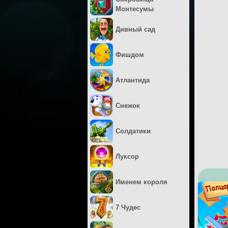
Монтесумы
Дивный сад
Фишдом
Атлантида
Снежок
Солдатики
Луксор
Именем короля
7 Чудес