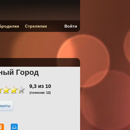
Бродилки
Стрелялки
Войти
ный Город
9,3
из
10
(голосов:
12
)
ншоты