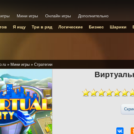
 игры
Мини игры
Онлайн игры
Дополнительно
тов
Я ищу
Три в ряд
Логические
Бизнес
Шарики
p.ru
»
Мини игры
»
Стратегии
Виртуаль
Скри