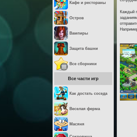
Кафе и рестораны
Каждый п
заданиям
Остров
отправит
Например
Вампиры
Защита башни
Все сборники
Все части игр
Как достать соседа
Веселая ферма
Масяня
Сокровища