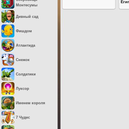
Еги
Монтесумы
Дивный сад
Фишдом
Атлантида
Снежок
Солдатики
Луксор
Именем короля
7 Чудес