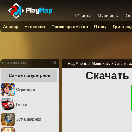
PC игры
Мини игры
Он
Алавар
Невософт
Поиск предметов
Я ищу
Три в ря
PlayMap.ru
»
Мини игры
»
Стратеги
Скачать
Самое популярное
Стратегии
Гонки
Зума шарики