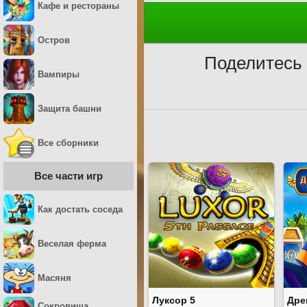
Кафе и рестораны
Остров
Поделитесь 
Вампиры
Защита башни
Все сборники
Все части игр
Как достать соседа
Веселая ферма
Масяня
Луксор 5
Дре
Сокровища