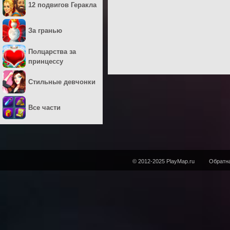
12 подвигов Геракла
За гранью
Полцарства за
принцессу
Стильные девчонки
Все части
© 2012-2025 PlayMap.ru
Обратна