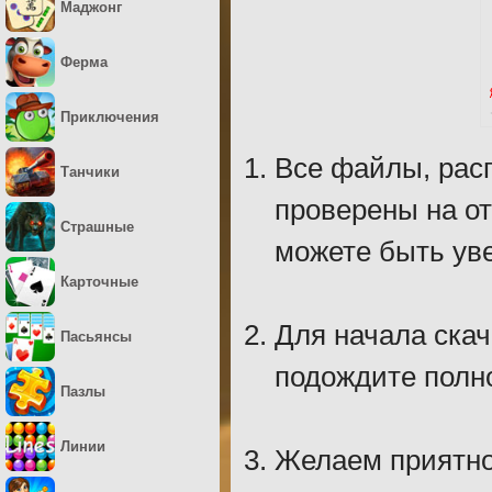
Маджонг
Ферма
Приключения
Все файлы, рас
Танчики
проверены на о
Страшные
можете быть уве
Карточные
Для начала скач
Пасьянсы
подождите полно
Пазлы
Линии
Желаем приятно