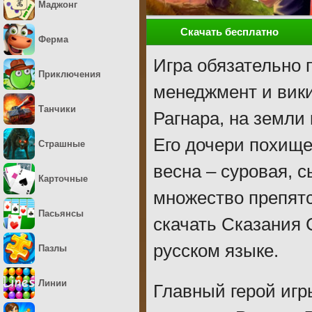
Маджонг
Скачать бесплатно
Ферма
Игра обязательно 
Приключения
менеджмент и вики
Танчики
Рагнара, на земли
Его дочери похище
Страшные
весна – суровая, 
Карточные
множество препятс
Пасьянсы
скачать Сказания 
русском языке.
Пазлы
Линии
Главный герой игр