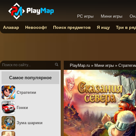
PC игры
Мини игры
Он
Алавар
Невософт
Поиск предметов
Я ищу
Три в ря
PlayMap.ru
»
Мини игры
»
Стратеги
Самое популярное
Стратегии
Гонки
Зума шарики