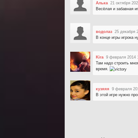
Алька
21 октября 202
Весёлая и забавная и
водолаз
25 декабря 
В конце игры игрока 
Kira
9 февраля 2014 
Там надо строить мно
время.
кузяяя
9 февраля 20
В этой игре нужно про