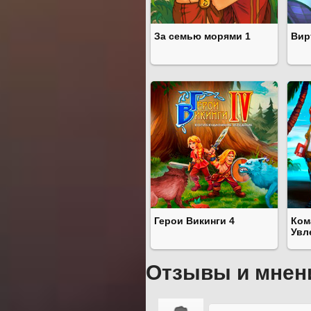
За семью морями 1
Вир
Герои Викинги 4
Ком
Увл
Отзывы и мнен