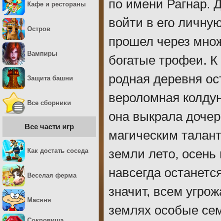
по имени Рагнар. 
Кафе и рестораны
войти в его личну
Остров
прошел через множ
Вампиры
богатые трофеи. К
родная деревня ос
Защита башни
вероломная колдун
Все сборники
она выкрала доче
Все части игр
магическим талант
Как достать соседа
земли лето, осень 
навсегда останется
Веселая ферма
значит, всем угрож
Масяня
землях особые сем
Сокровища