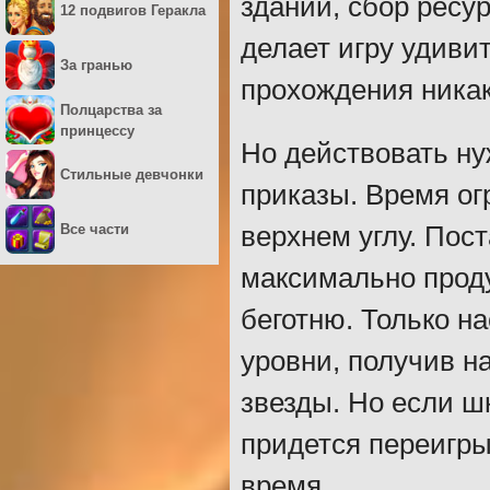
зданий, сбор ресу
12 подвигов Геракла
делает игру удиви
За гранью
прохождения никак
Полцарства за
принцессу
Но действовать ну
Стильные девчонки
приказы. Время ог
Все части
верхнем углу. Пос
максимально проду
беготню. Только н
уровни, получив н
звезды. Но если шк
придется переигры
время.