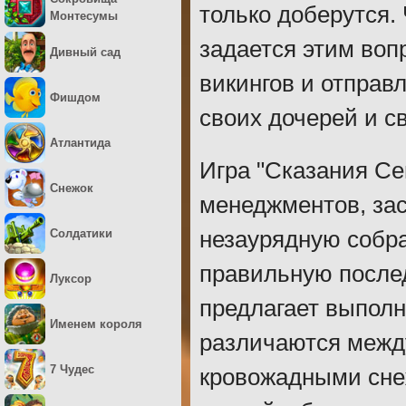
только доберутся.
Монтесумы
задается этим воп
Дивный сад
викингов и отправл
Фишдом
своих дочерей и с
Атлантида
Игра "Сказания Се
Снежок
менеджментов, за
Солдатики
незаурядную собр
правильную после
Луксор
предлагает выполн
Именем короля
различаются между
7 Чудес
кровожадными сне