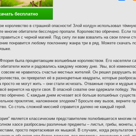
качать бесплатно
е королевство в страшной опасности! Злой колдун использовал тёмную
те многие обитатели бесследно пропали. Королевство обречено. Если то
справиться с черной магией. Под силу ли вам взвалить на свои плечи 
ние понравится любому поклоннику жанра три в ряд. Можете скачать п
языке.
 Флория была процветающим волшебным королевством. Его населяли с
обитатели жили и радовались каждому новому дню. Увы, всё изменилос
 совсем не нравилось счастье местных жителей. Он решил разрушить вс
ролевства, он превратил её в разноцветные квадраты, которые разброса
 просто не могут жить – они стали исчезать. Отважные герои и мудрые 
всё вернется на круги своя. В опасной схватке они одержали победу. Ув
тво обречено. С каждым днем исчезает всё больше волшебных существ.
ельное проклятие, наложенное злодеем? Бросьте ему вызов, верните пр
тво. Со столь сложной миссией справится далеко не каждый герой.
ория" является классическим представителем полюбившегося многим ге
олном хаосе разбросаны различные предметы – листья, грибы, монеты, 
естами, просто перетаскивая их мышкой. В случаях, когда результатом 
наковых объектов или более длинная, все предметы, вошедшие в неё, и