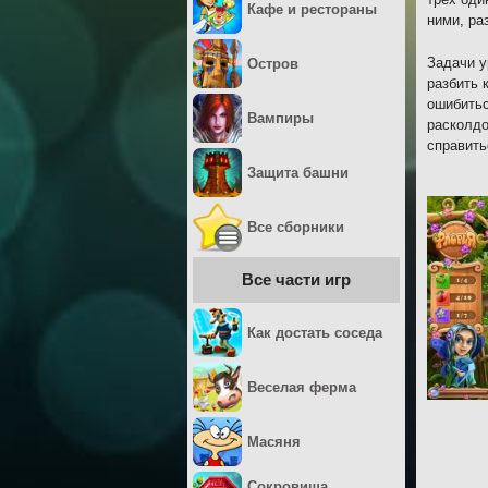
Кафе и рестораны
ними, ра
Задачи у
Остров
разбить 
ошибитьс
Вампиры
расколдо
справить
Защита башни
Все сборники
Все части игр
Как достать соседа
Веселая ферма
Масяня
Сокровища