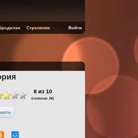
Бродилки
Стрелялки
Войти
ория
8
из
10
(голосов:
26
)
ншоты