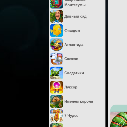
Монтесумы
Дивный сад
Фишдом
Атлантида
Снежок
Солдатики
Луксор
Именем короля
7 Чудес