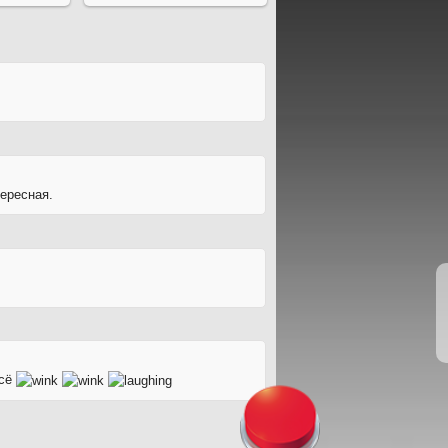
тересная.
всё