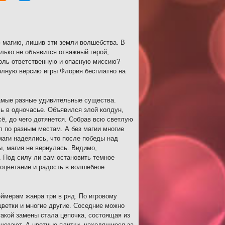
 магию, лишив эти земли волшебства. В
лько не объявится отважный герой,
столь ответственную и опасную миссию?
олную версию игры Флория бесплатно на
амые разные удивительные существа.
ь в одночасье. Объявился злой колдун,
ё, до чего дотянется. Собрав всю светлую
л по разным местам. А без магии многие
маги надеялись, что после победы над
ы, магия не вернулась. Видимо,
 Под силу ли вам остановить темное
оцветание и радость в волшебное
ймерам жанра три в ряд. По игровому
цветки и многие другие. Соседние можно
такой замены стала цепочка, состоящая из
счезают. А цветные плитки, находящиеся за