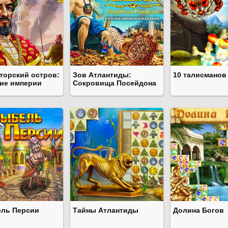
торский остров:
Зов Атлантиды:
10 талисманов
ие империи
Сокровища Посейдона
ль Персии
Тайны Атлантиды
Долина Богов