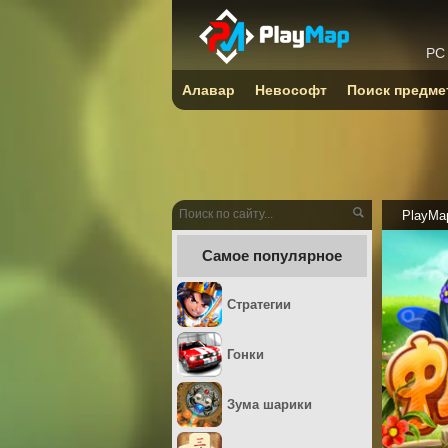
PC
Алавар
Невософт
Поиск предме
PlayMa
Самое популярное
Стратегии
Гонки
Зума шарики