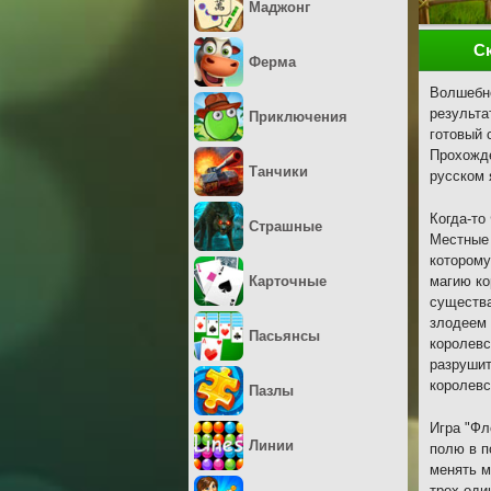
Маджонг
С
Ферма
Волшебно
результа
Приключения
готовый 
Прохожде
Танчики
русском 
Когда-то
Страшные
Местные 
которому
Карточные
магию ко
существа
злодеем 
Пасьянсы
королевс
разрушит
королевс
Пазлы
Игра "Фл
Линии
полю в п
менять м
трех оди