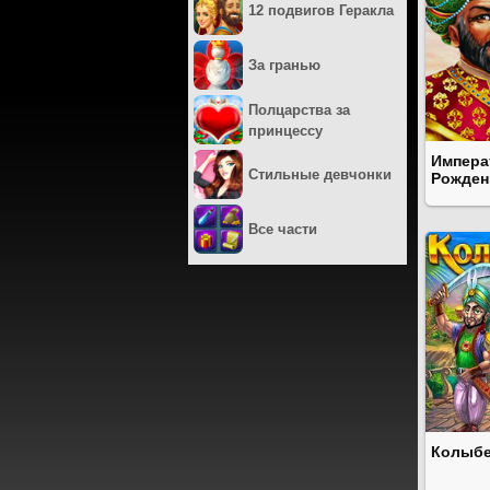
12 подвигов Геракла
За гранью
Полцарства за
принцессу
Импера
Стильные девчонки
Рожден
Все части
Колыбе