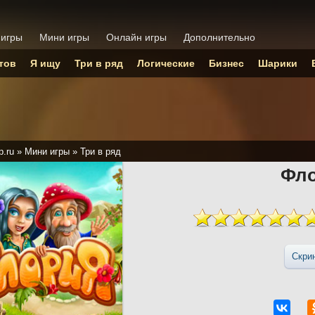
 игры
Мини игры
Онлайн игры
Дополнительно
тов
Я ищу
Три в ряд
Логические
Бизнес
Шарики
p.ru
»
Мини игры
»
Три в ряд
Фл
Скри