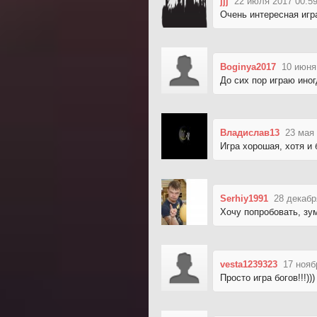
jjj
22 июля 2017 00:5
Очень интересная игр
Boginya2017
10 июня
До сих пор играю иног
Владислав13
23 мая 
Игра хорошая, хотя и
Serhiy1991
28 декабр
Хочу попробовать, зу
vesta1239323
17 нояб
Просто игра богов!!!)