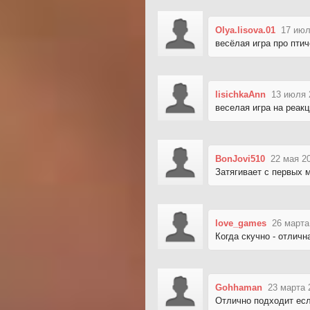
Olya.lisova.01
17 июл
весёлая игра про птич
lisichkaAnn
13 июля 
веселая игра на реак
BonJovi510
22 мая 2
Затягивает с первых м
love_games
26 марта
Когда скучно - отличн
Gohhaman
23 марта 
Отлично подходит есл