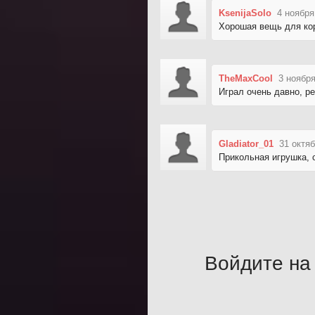
KsenijaSolo
4 ноября
Хорошая вещь для ко
TheMaxCool
3 ноября
Играл очень давно, ре
Gladiator_01
31 октяб
Прикольная игрушка, с
Войдите на 