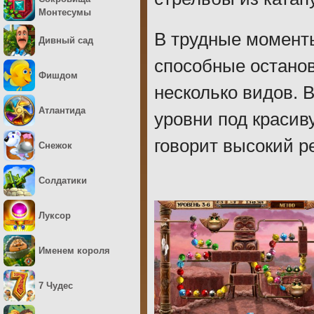
Монтесумы
В трудные моменты
Дивный сад
способные останов
Фишдом
несколько видов. 
Атлантида
уровни под красив
говорит высокий ре
Снежок
Солдатики
Луксор
Именем короля
7 Чудес