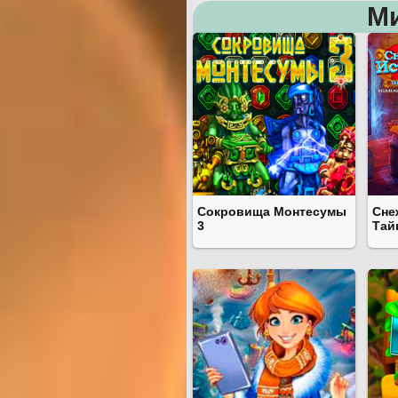
М
Сокровища Монтесумы
Сне
3
Тай