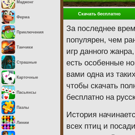
Маджонг
Скачать бесплатно
Ферма
За последнее врем
Приключения
популярен, чем ра
Танчики
игр данного жанра,
есть особенные но
Страшные
вами одна из таки
Карточные
чтобы скачать пол
Пасьянсы
бесплатно на русск
Пазлы
История начинаетс
Линии
всех птиц и посад