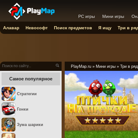
PC игры
Мини игры
Он
Алавар
Невософт
Поиск предметов
Я ищу
Три в ря
PlayMap.ru
»
Мини игры
»
Три в ряд
Самое популярное
Стратегии
Гонки
Зума шарики