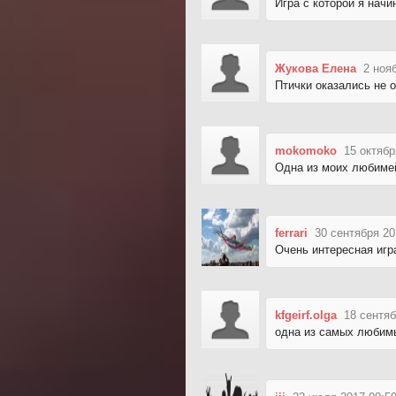
Игра с которой я начи
Жукова Елена
2 ноя
Птички оказались не 
mokomoko
15 октябр
Одна из моих любимей
ferrari
30 сентября 20
Очень интересная игра
kfgeirf.olga
18 сентяб
одна из самых любим