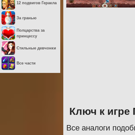
12 подвигов Геракла
За гранью
Полцарства за
принцессу
Стильные девчонки
Все части
Ключ к игре
Все аналоги подоб