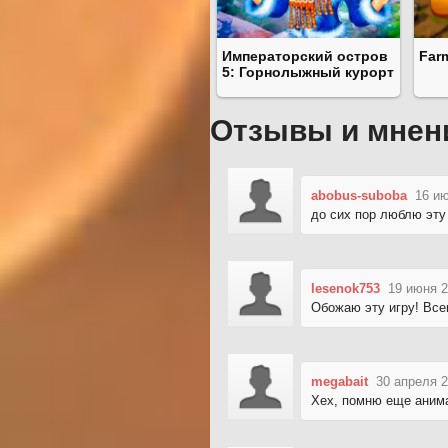
Императорский остров
Farm
5: Горнолыжный курорт
Отзывы и мнен
abobus-suboba
16 ию
до сих пор люблю эту
lesenok753
19 июня 2
Обожаю эту игру! Все
megabait
30 апреля 2
Хех, помню еще аним