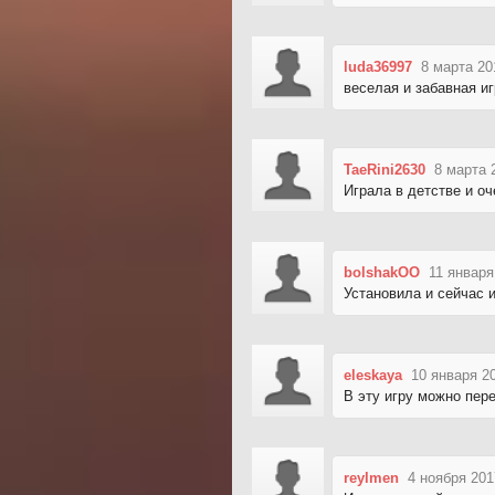
luda36997
8 марта 20
веселая и забавная и
TaeRini2630
8 марта 
Играла в детстве и о
bolshakOO
11 января
Установила и сейчас 
eleskaya
10 января 2
В эту игру можно пере
reylmen
4 ноября 201