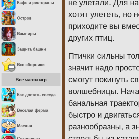
не улетали. Для н
Кафе и рестораны
хотят улететь, но
Остров
приходите вы вмес
Вампиры
других птиц.
Защита башни
Птички сильны толь
Все сборники
значит надо просто
смогут покинуть с
Все части игр
волшебницы. Нача
Как достать соседа
банальная траекто
Веселая ферма
быстро и двигатьс
разнообразны, а з
Масяня
стрельбы из катап
Сокровища