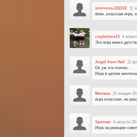
smirnova.222222
11 
блин, классная игра, м
craytorlera15
4 апрел
Это игра моего детств
Angel from Hell
11 ф
Ох уж эти птички...
Игра в целом неплоха
Милана
23 января 20
игра классная, не раз
Spersan
6 августа 20
Игра на реакцию сове