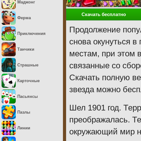
Маджонг
Скачать бесплатно
Ферма
Продолжение попул
Приключения
снова окунуться в
Танчики
местам, при этом 
связанные со сбор
Страшные
Скачать полную ве
Карточные
звезда можно бесп
Пасьянсы
Шел 1901 год. Тер
Пазлы
преображалась. Т
Линии
окружающий мир н