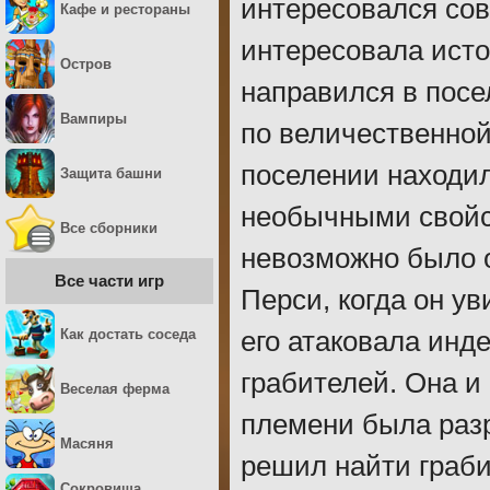
интересовался со
Кафе и рестораны
интересовала исто
Остров
направился в посе
Вампиры
по величественной
поселении находи
Защита башни
необычными свойст
Все сборники
невозможно было 
Все части игр
Перси, когда он у
Как достать соседа
его атаковала инд
грабителей. Она и
Веселая ферма
племени была разр
Масяня
решил найти граби
Сокровища