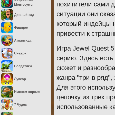
похитители сами д
Монтесумы
ситуации они оказ
Дивный сад
который индейцы 
Фишдом
привести к страш
Атлантида
Игра Jewel Quest 
Снежок
серию. Здесь есть
Солдатики
сюжет и разнообра
жанра "три в ряд",
Луксор
Для этого использ
Именем короля
цепочку из трех пр
7 Чудес
использованные кам