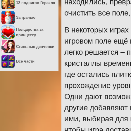
находились, превр
12 подвигов Геракла
очистить все поле
За гранью
В некоторых играх 
Полцарства за
принцессу
игровом поле ещё 
Стильные девчонки
легко решается – 
Все части
кристаллы временн
где остались плит
прохождение уров
Одни дают возможн
другие добавляют 
ими, выбирая для 
чтобы игра достав