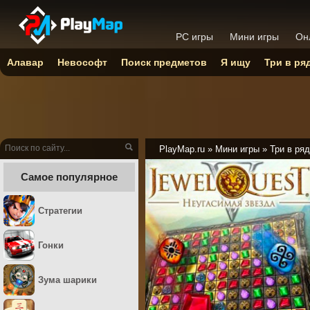
PC игры
Мини игры
Он
Алавар
Невософт
Поиск предметов
Я ищу
Три в ря
PlayMap.ru
»
Мини игры
»
Три в ряд
Самое популярное
Стратегии
Гонки
Зума шарики