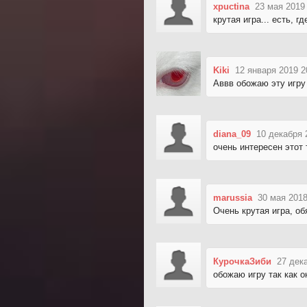
xpuctina
23 мая 2019
крутая игра... есть, г
Kiki
12 января 2019 2
Аввв обожаю эту игру
diana_09
10 декабря 
очень интересен этот 
marussia
30 мая 2018
Очень крутая игра, об
КурочкаЗиби
27 дек
обожаю игру так как 