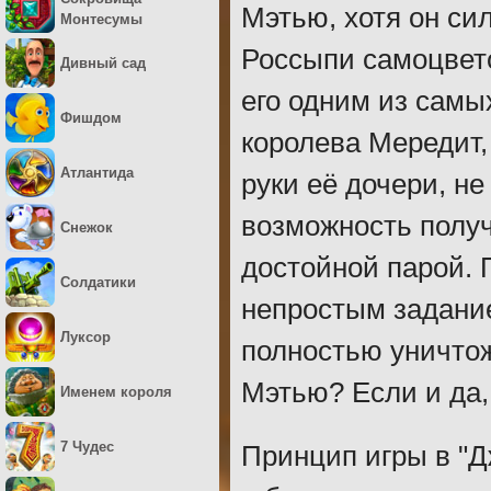
Мэтью, хотя он си
Монтесумы
Россыпи самоцвето
Дивный сад
его одним из самы
Фишдом
королева Мередит, 
Атлантида
руки её дочери, не
возможность получи
Снежок
достойной парой. 
Солдатики
непростым задание
Луксор
полностью уничтож
Мэтью? Если и да,
Именем короля
7 Чудес
Принцип игры в "Д