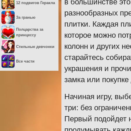
в большинстве это
12 подвигов Геракла
разнообразных пре
За гранью
плитки. Каждая пл
Полцарства за
которое можно пот
принцессу
колонн и других н
Стильные девчонки
старайтесь собира
Все части
украшения и прочи
замка или покупке
Начиная игру, вы
три: без ограниче
Первый подойдет н
продумывать кажды