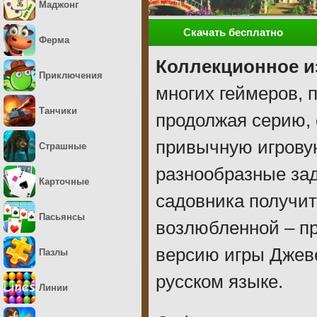
Маджонг
Скачать бесплатно
Ферма
Коллекционное и
Приключения
многих геймеров, 
Танчики
продолжая серию, 
привычную игрову
Страшные
разнообразные зад
Карточные
садовника получит
Пасьянсы
возлюбленной – пр
версию игры Джеве
Пазлы
русском языке.
Линии