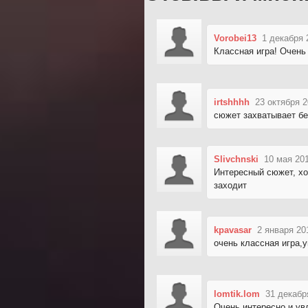
Vorobei13
1 декабря 
Классная игра! Очень
irtshhhh
23 октября 2
сюжет захватывает без
Slivchnski
10 мая 20
Интересный сюжет, хо
заходит
kpavasar
2 января 20
очень классная игра,
lomtik.lom
31 декабр
Очень интересно и ув