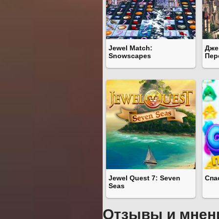
Jewel Match:
Дже
Snowscapes
Пер
Jewel Quest 7: Seven
Спа
Seas
Отзывы и мнен