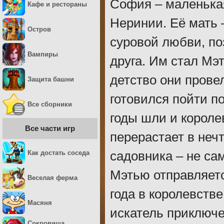
София – маленькая
Кафе и рестораны
Неринии. Её мать 
Остров
суровой любви, по
Вампиры
друга. Им стал Мэ
детство они прове
Защита башни
готовился пойти по
Все сборники
годы шли и короле
Все части игр
перерастает в неч
Как достать соседа
садовника – не са
Мэтью отправляетс
Веселая ферма
года в королевств
Масяня
искатель приключе
Сокровища