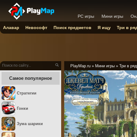
PC игры
Мини игры
Он
Алавар
Невософт
Поиск предметов
Я ищу
Три в ря
PlayMap.ru
»
Мини игры
»
Три в ряд
Самое популярное
Стратегии
Гонки
Зума шарики