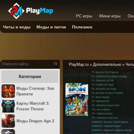
PC игры
Мини игры
Он
Читы и коды
Моды и патчи
Полезное
PlayMap.ru
»
Дополнительно
»
Читы
Категории
Моды Сталкер: Зов
Припяти
Карты Warcraft 3:
Frozen Throne
Моды Dragon Age 2