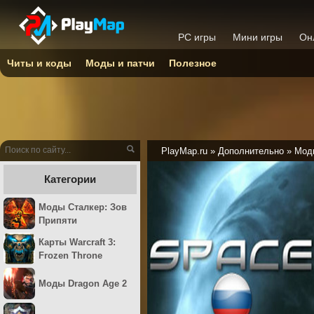
PC игры
Мини игры
Он
Читы и коды
Моды и патчи
Полезное
PlayMap.ru
»
Дополнительно
»
Моды
Категории
Моды Сталкер: Зов
Припяти
Карты Warcraft 3:
Frozen Throne
Моды Dragon Age 2