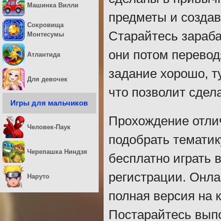
Машинка Вилли
предметы и создава
Сокровища
Старайтесь зараб
Монтесумы
они потом перевод
Атлантида
задание хорошо, т
Для девочек
что позволит сдел
Игры для мальчиков
Прохождение отли
Человек-Паук
подобрать темати
Черепашка Ниндзя
бесплатно играть 
регистрации. Онла
Наруто
полная версия на к
Постарайтесь вып