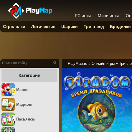
PC игры
Мини игры
Он
Стрелялки
Логические
Шарики
Три в ряд
Бродилки
PlayMap.ru
»
Онлайн игры
»
Три в 
Категории
Марио
Маджонг
Пасьянсы