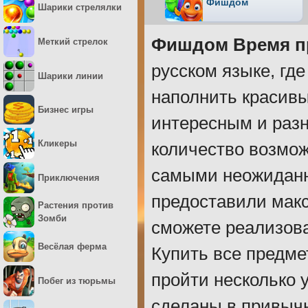
Фишдом
Шарики стрелялки
Фишдом Время п
Меткий стрелок
русском языке, гд
Шарики линии
наполнить красив
Бизнес игры
интересным и раз
Кликеры
количество возмо
самыми неожиданн
Приключения
предоставили макс
Растения против
Зомби
сможете реализоват
Весёлая ферма
Купить все предме
пройти несколько у
Побег из тюрьмы
сделаны в привычн