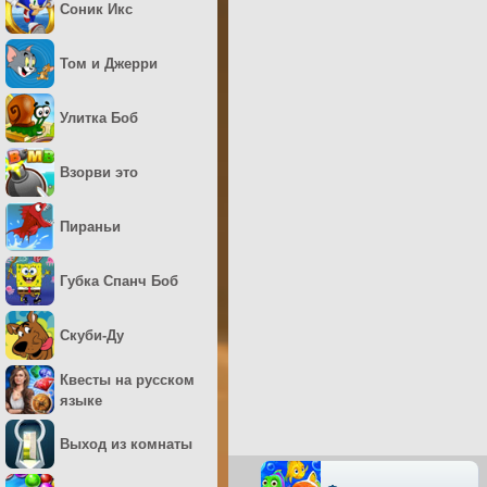
Соник Икс
Том и Джерри
Улитка Боб
Взорви это
Пираньи
Губка Спанч Боб
Скуби-Ду
Квесты на русском
языке
Выход из комнаты