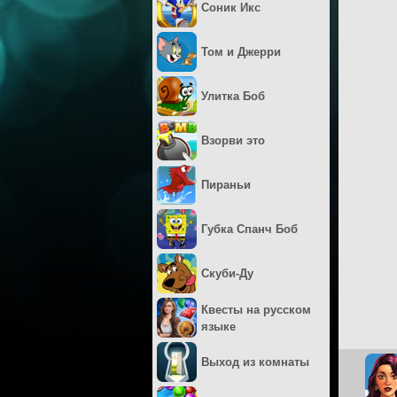
Соник Икс
Том и Джерри
Улитка Боб
Взорви это
Пираньи
Губка Спанч Боб
Скуби-Ду
Квесты на русском
языке
Выход из комнаты