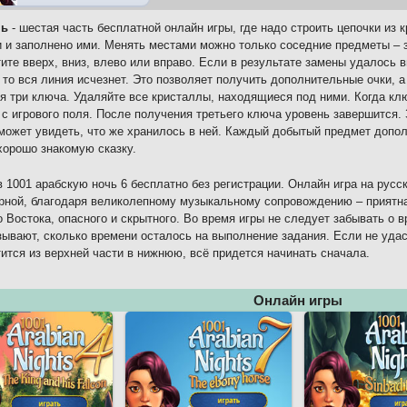
чь
- шестая часть бесплатной онлайн игры, где надо строить цепочки из 
и и заполнено ими. Менять местами можно только соседние предметы – 
ите вверх, вниз, влево или вправо. Если в результате замены удалось в
 то вся линия исчезнет. Это позволяет получить дополнительные очки, а
я три ключа. Удаляйте все кристаллы, находящиеся под ними. Когда клю
 с игрового поля. После получения третьего ключа уровень завершится.
может увидеть, что же хранилось в ней. Каждый добытый предмет допол
хорошо знакомую сказку.
в 1001 арабскую ночь 6 бесплатно без регистрации. Онлайн игра на русс
ной, благодаря великолепному музыкальному сопровождению – приятна
 Востока, опасного и скрытного. Во время игры не следует забывать о 
зывают, сколько времени осталось на выполнение задания. Если не удас
ится из верхней части в нижнюю, всё придется начинать сначала.
Онлайн игры