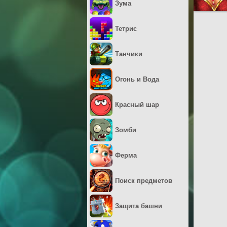
Зума
Тетрис
Танчики
Огонь и Вода
Красный шар
Зомби
Ферма
Поиск предметов
Защита башни