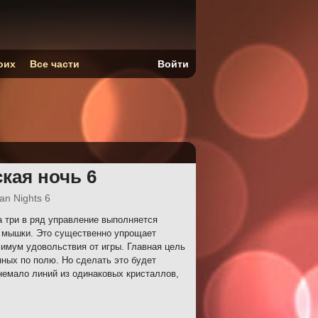
оих
Все части
Войти
ская ночь 6
an Nights 6
а три в ряд управление выполняется
 мышки. Это существенно упрощает
симум удовольствия от игры. Главная цель
нных по полю. Но сделать это будет
немало линий из одинаковых кристаллов,