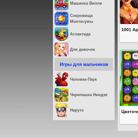
Машинка Вилли
Сокровища
Монтесумы
1001 Ар
Атлантида
Для девочек
Игры для мальчиков
Человек-Паук
Черепашка Ниндзя
Наруто
Цветоч