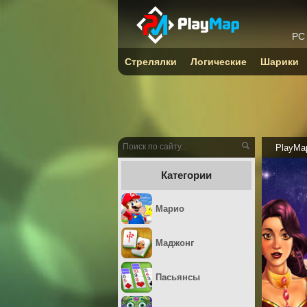
PC
Стрелялки
Логические
Шарики
PlayMa
Категории
Марио
Маджонг
Пасьянсы