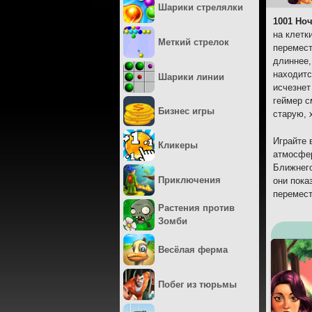
Шарики стрелялки
1001 Но
на клетк
Меткий стрелок
перемест
длиннее,
находитс
Шарики линии
исчезнет
геймер с
Бизнес игры
старую, 
Играйте 
Кликеры
атмосфер
Ближнего
Приключения
они пока
перемест
Растения против
Зомби
Весёлая ферма
Побег из тюрьмы