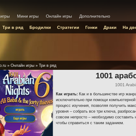
 игры
Мини игры
Онлайн игры
Дополнительно
Три в ряд
Бродилки
Стратегии
Гонки
Драки
На дв
p.ru
»
Онлайн игры
»
Три в ряд
1001 араб
1001 Arabi
Как играть:
Как и в большинстве игр жанр
исключительно при помощи компьютерной
процесс изучения, позволяя получить мак
уровня – собрать все три ключа, разброса
совсем непросто – необходимо составить 
чтобы справиться с таким заданием.