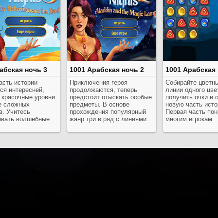
абская ночь 3
1001 Арабская ночь 2
1001 Арабская
асть истории
Приключения героя
Собирайте цветн
ся интересней,
продолжаются, теперь
линии одного цве
 красочные уровни
предстоит отыскать особые
получить очки и 
е сложных
предметы. В основе
новую часть исто
в. Учитесь
прохождения популярный
Первая часть пон
овать волшебные
жанр три в ряд с линиями.
многим игрокам.