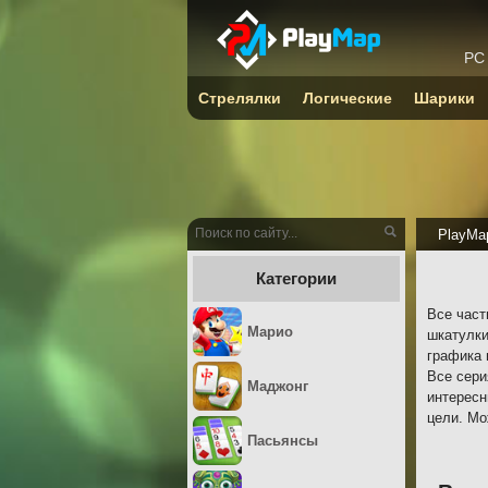
PC
Стрелялки
Логические
Шарики
PlayMa
Категории
Все част
Марио
шкатулки
графика 
Все сери
Маджонг
интересн
цели. Мо
Пасьянсы