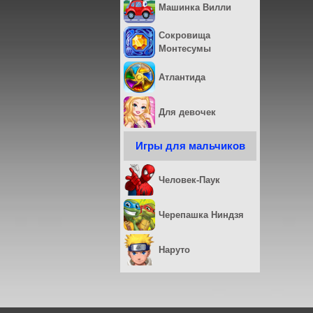
Машинка Вилли
Сокровища
Монтесумы
Атлантида
Для девочек
Игры для мальчиков
Человек-Паук
Черепашка Ниндзя
Наруто