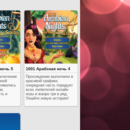
ночь 5
1001 Арабская ночь 4
иключение
Прохождение выполнено в
нной
красивой графике,
появились
очередная часть порадует
и,
всех любителей онлайн
ть и
игры и жанра три в ряд.
Узнайте новую историю!