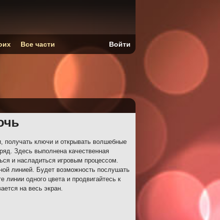
оих
Все части
Войти
очь
и, получать ключи и открывать волшебные
 ряд. Здесь выполнена качественная
ься и насладиться игровым процессом.
тной линией. Будет возможность послушать
е линии одного цвета и продвигайтесь к
ается на весь экран.