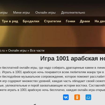
 игры
Мини игры
Онлайн игры
Дополнительно
Три в ряд
Бродилки
Стратегии
Гонки
Драки
На дв
p.ru
»
Онлайн игры
»
Все части
Игра 1001 арабская н
и бесплатной онлайн игры, где надо собирать драгоценные камни в лини
. Играть в 1001 арабскую ночь понравится всем любителям жанра три в
и бесподобное музыкальное сопровождение, которое поможет расслабит
я игр содержит множество уровней, каждая часть обладает своей сюже
ые, увлекательные и порой захватывающие истории востока. Составляйт
жете играть в 1001 арабскую ночь бесплатно, каждая онлайн игра открыв