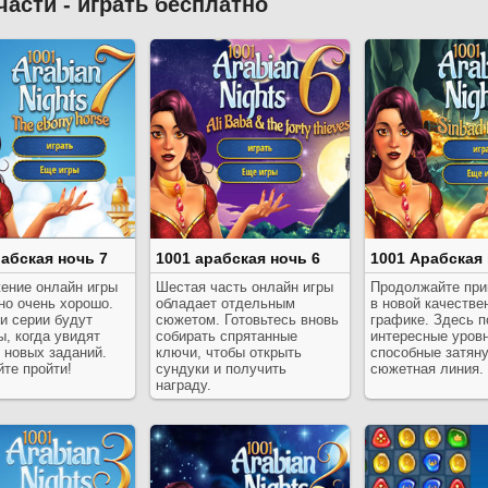
части - играть бесплатно
абская ночь 7
1001 арабская ночь 6
1001 Арабская 
ение онлайн игры
Шестая часть онлайн игры
Продолжайте пр
но очень хорошо.
обладает отдельным
в новой качестве
и серии будут
сюжетом. Готовьтесь вновь
графике. Здесь 
, когда увидят
собирать спрятанные
интересные уровн
 новых заданий.
ключи, чтобы открыть
способные затяну
те пройти!
сундуки и получить
сюжетная линия.
награду.