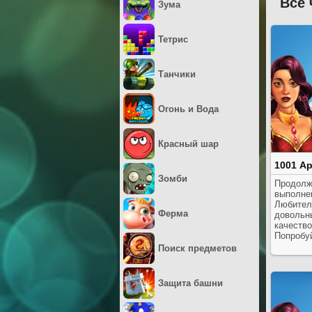
Все 
Зума
Тетрис
Танчики
Огонь и Вода
Красный шар
1001 Ар
Зомби
Продолж
выполне
Любител
Ферма
довольны
качество
Попробуй
Поиск предметов
Защита башни