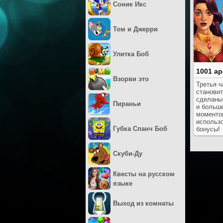
Соник Икс
Том и Джерри
Улитка Боб
1001 ар
Взорви это
Третья ч
становит
сделаны
Пираньи
и больш
моменто
использ
Губка Спанч Боб
бонусы!
Скуби-Ду
Квесты на русском
языке
Выход из комнаты