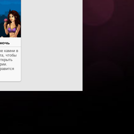
 ночь
ые камни в
та, чтобы
открыть
рии.
равится