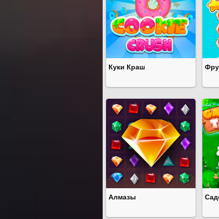
Куки Краш
Фру
Алмазы
Сад