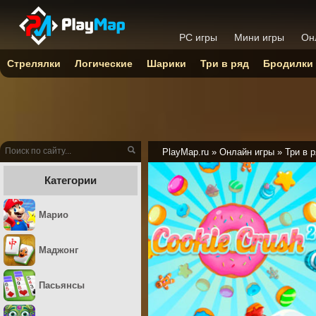
PC игры
Мини игры
Он
Стрелялки
Логические
Шарики
Три в ряд
Бродилки
PlayMap.ru
»
Онлайн игры
»
Три в 
Категории
Марио
Маджонг
Пасьянсы