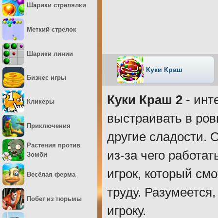
Шарики стрелялки
Меткий стрелок
Шарики линии
Куки Краш
Бизнес игры
Куки Краш 2
- инт
Кликеры
выстраивать в ров
Приключения
другие сладости.
Растения против
из-за чего работа
Зомби
игрок, который смо
Весёлая ферма
труду. Разумеется,
Побег из тюрьмы
игроку.