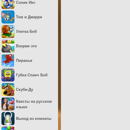
Соник Икс
Том и Джерри
Улитка Боб
Взорви это
Пираньи
Губка Спанч Боб
Скуби-Ду
Квесты на русском
языке
Выход из комнаты