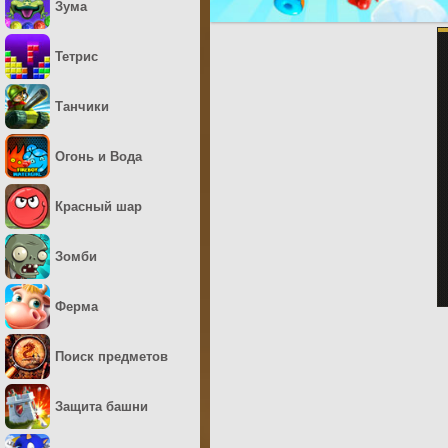
Зума
Тетрис
Танчики
Огонь и Вода
Красный шар
Зомби
Ферма
Поиск предметов
Защита башни