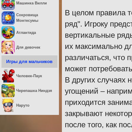
Машинка Вилли
В целом правила то
Сокровища
Монтесумы
ряд". Игроку пред
Атлантида
вертикальные ряды
их максимально д
Для девочек
различаться, что п
Игры для мальчиков
может потребовать
Человек-Паук
В других случаях 
угощений – наприм
Черепашка Ниндзя
приходится занима
Наруто
закрывают некотор
после того, как по