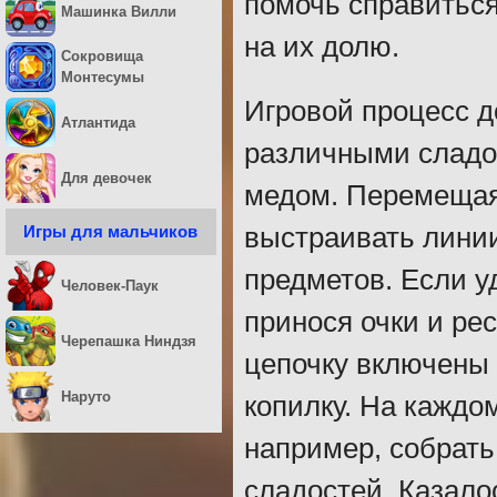
помочь справитьс
Машинка Вилли
на их долю.
Сокровища
Монтесумы
Игровой процесс д
Атлантида
различными сладос
Для девочек
медом. Перемещая 
Игры для мальчиков
выстраивать линии
предметов. Если уд
Человек-Паук
принося очки и рес
Черепашка Ниндзя
цепочку включены 
Наруто
копилку. На каждо
например, собрать
сладостей. Казалос