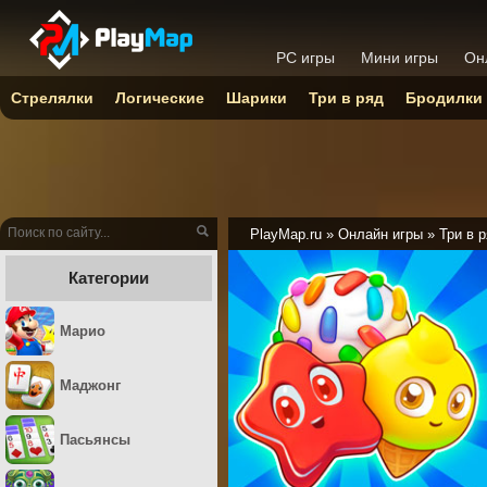
PC игры
Мини игры
Он
Стрелялки
Логические
Шарики
Три в ряд
Бродилки
PlayMap.ru
»
Онлайн игры
»
Три в 
Категории
Марио
Маджонг
Пасьянсы