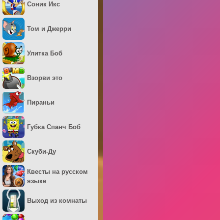
Соник Икс
Том и Джерри
Улитка Боб
Взорви это
Пираньи
Губка Спанч Боб
Скуби-Ду
Квесты на русском
языке
Выход из комнаты