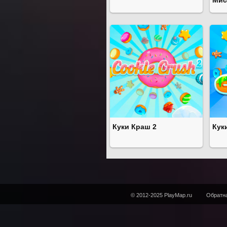
Мис
Куки Краш 2
Кук
© 2012-2025 PlayMap.ru
Обратна