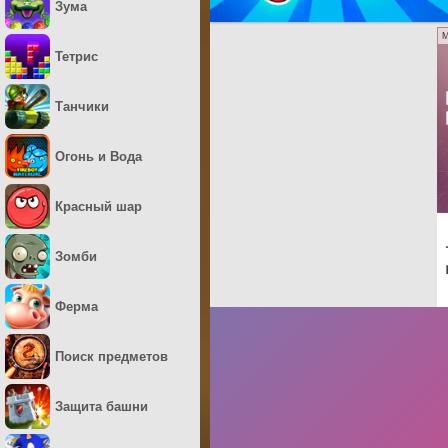
Зума
M
Тетрис
Танчики
Огонь и Вода
Красный шар
Зомби
Ферма
Поиск предметов
Защита башни