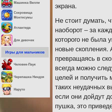
Машинка Вилли
экрана.
Сокровища
Монтесумы
Не стоит думать, ч
Атлантида
наоборот – за кажд
которого не была 
Для девочек
новые скопления. 
Игры для мальчиков
превращаясь в ско
Человек-Паук
всегда можно сле
целей и получить м
Черепашка Ниндзя
таких неудачных в
Наруто
если они дойдут д
пушка, это привед