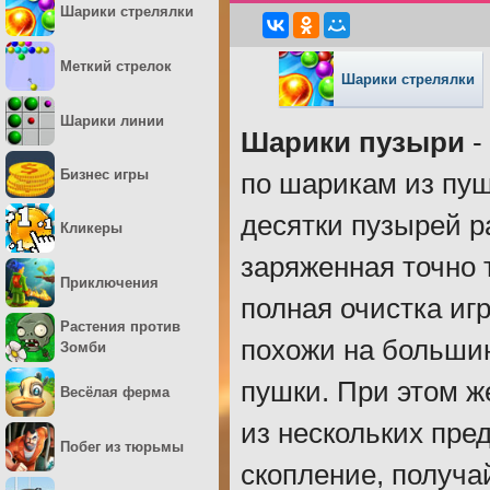
Шарики стрелялки
Меткий стрелок
Шарики стрелялки
Шарики линии
Шарики пузыри
-
Бизнес игры
по шарикам из пуш
десятки пузырей р
Кликеры
заряженная точно 
Приключения
полная очистка иг
Растения против
похожи на большин
Зомби
пушки. При этом ж
Весёлая ферма
из нескольких пре
Побег из тюрьмы
скопление, получай