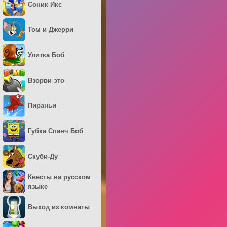
Соник Икс
Том и Джерри
Улитка Боб
Взорви это
Пираньи
Губка Спанч Боб
Скуби-Ду
Квесты на русском
языке
Выход из комнаты