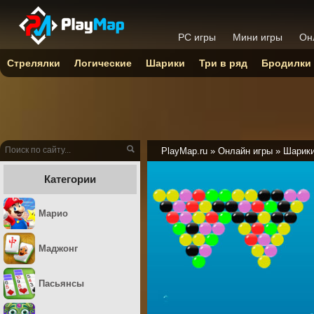
PC игры
Мини игры
Он
Стрелялки
Логические
Шарики
Три в ряд
Бродилки
PlayMap.ru
»
Онлайн игры
»
Шарик
Категории
Марио
Маджонг
Пасьянсы