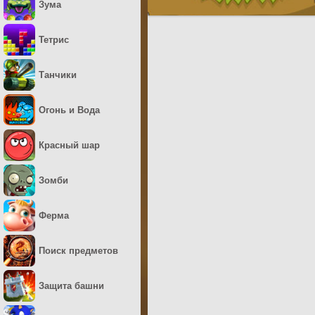
Зума
Тетрис
Танчики
Огонь и Вода
Красный шар
Зомби
Ферма
Поиск предметов
Защита башни