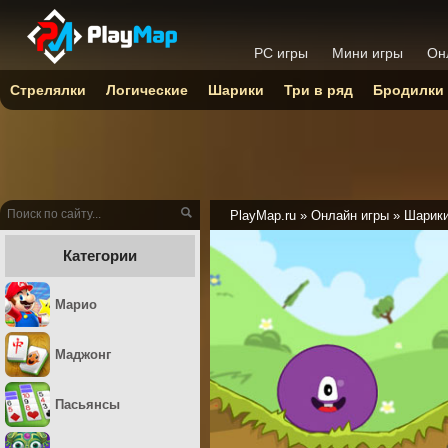
PC игры
Мини игры
Он
Стрелялки
Логические
Шарики
Три в ряд
Бродилки
PlayMap.ru
»
Онлайн игры
»
Шарик
Категории
Марио
Маджонг
Пасьянсы