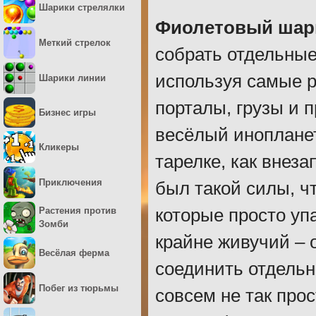
Шарики стрелялки
Фиолетовый шар
Меткий стрелок
собрать отдельные
используя самые р
Шарики линии
порталы, грузы и п
Бизнес игры
весёлый иноплане
Кликеры
тарелке, как внеза
Приключения
был такой силы, ч
которые просто уп
Растения против
Зомби
крайне живучий – 
Весёлая ферма
соединить отдельны
Побег из тюрьмы
совсем не так про