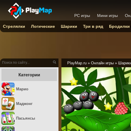
PC игры
Мини игры
Он
Стрелялки
Логические
Шарики
Три в ряд
Бродилки
PlayMap.ru
»
Онлайн игры
»
Шарик
Категории
Марио
Маджонг
Пасьянсы