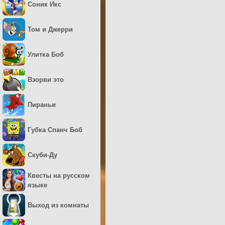
Соник Икс
Том и Джерри
Улитка Боб
Взорви это
Пираньи
Губка Спанч Боб
Скуби-Ду
Квесты на русском
языке
Выход из комнаты