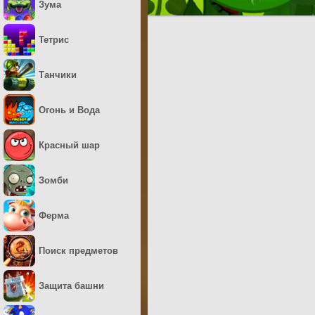
Зума
Тетрис
Танчики
Огонь и Вода
Красный шар
Зомби
Ферма
Поиск предметов
Защита башни