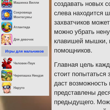
создавать новых со
Машинка Вилли
слева находится ш
Сокровища
Монтесумы
захватчиков может 
Атлантида
можно убрать нену
Для девочек
клавишей мышки, п
помощников.
Игры для мальчиков
Главная цель кажд
Человек-Паук
стоит попытаться з
Черепашка Ниндзя
даст возможность 
Наруто
представлены деся
предыдущего. Може