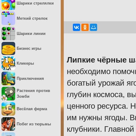
Шарики стрелялки
Меткий стрелок
Шарики линии
Бизнес игры
Липкие чёрные ш
Кликеры
необходимо помоч
Приключения
богатый урожай яг
Растения против
глубин космоса, в
Зомби
ценного ресурса. Н
Весёлая ферма
им нужны ягоды. В
Побег из тюрьмы
клубники. Главной