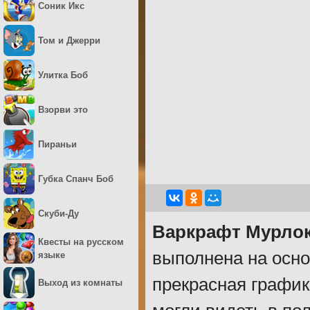
Соник Икс
Том и Джерри
Улитка Боб
Взорви это
Пираньи
Губка Спанч Боб
Скуби-Ду
Варкрафт Мурлок
Квесты на русском
выполнена на осно
языке
прекрасная график
Выход из комнаты