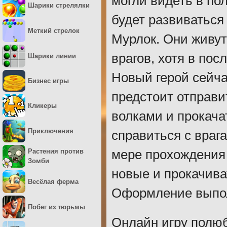
могли видеть в по
Шарики стрелялки
будет развиваться
Меткий стрелок
Мурлок. Они живут
врагов, хотя в пос
Шарики линии
Новый герой сейча
Бизнес игры
предстоит отправи
Кликеры
волками и прокача
Приключения
справиться с враг
мере прохождения
Растения против
Зомби
новые и прокачива
Весёлая ферма
Оформление выпол
Побег из тюрьмы
Онлайн игру полюб