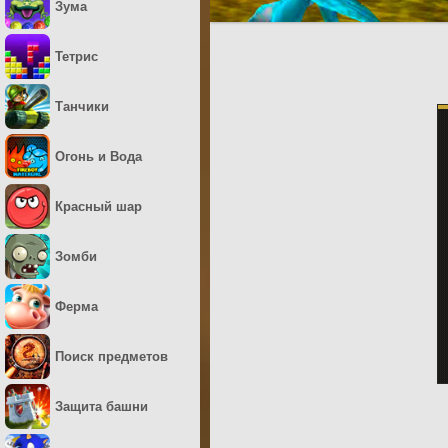
Зума
Тетрис
Танчики
Огонь и Вода
Красный шар
Зомби
Ферма
Поиск предметов
Защита башни