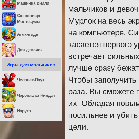
Машинка Вилли
мальчиков и девоч
Сокровища
Мурлок на весь эк
Монтесумы
на компьютере. Си
Атлантида
касается первого у
Для девочек
встречает сильных
Игры для мальчиков
лучше сразу бежат
Чтобы заполучить 
Человек-Паук
раза. Вы сможете 
Черепашка Ниндзя
их. Обладая новым
Наруто
посильнее и убить
цели.