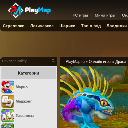
PC игры
Мини игры
Он
Стрелялки
Логические
Шарики
Три в ряд
Бродилки
PlayMap.ru
»
Онлайн игры
»
Драки
Категории
Марио
Маджонг
Пасьянсы