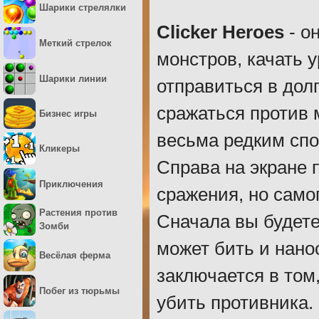
Шарики стрелялки
Clicker Heroes
- о
Меткий стрелок
монстров, качать 
Шарики линии
отправиться в дол
сражаться против
Бизнес игры
весьма редким спо
Кликеры
Справа на экране 
Приключения
сражения, но самог
Растения против
Сначала вы будете
Зомби
может бить и нано
Весёлая ферма
заключается в том
Побег из тюрьмы
убить противника. 