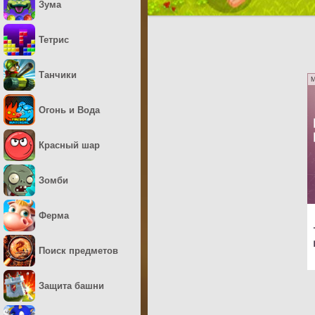
Зума
Тетрис
Танчики
M
Огонь и Вода
Красный шар
Зомби
Ферма
Поиск предметов
Защита башни