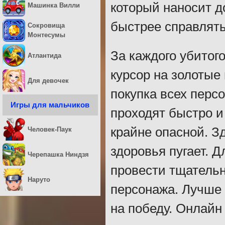
который наносит д
Машинка Вилли
быстрее справлять
Сокровища
Монтесумы
За каждого убитого
Атлантида
курсор на золотые
Для девочек
покупка всех перс
Игры для мальчиков
проходят быстро и
крайне опасной. З
Человек-Паук
здоровья пугает. 
Черепашка Ниндзя
провести тщательн
Наруто
персонажа. Лучше
на победу. Онлайн