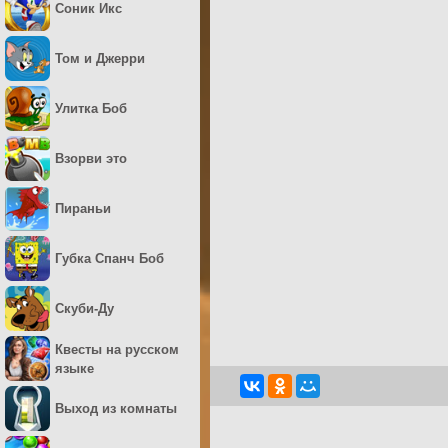
Соник Икс
Том и Джерри
Улитка Боб
Взорви это
Пираньи
Губка Спанч Боб
Скуби-Ду
Квесты на русском
языке
Выход из комнаты