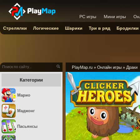
PC игры
Мини игры
Он
Стрелялки
Логические
Шарики
Три в ряд
Бродилки
PlayMap.ru
»
Онлайн игры
»
Драки
Категории
Марио
Маджонг
Пасьянсы