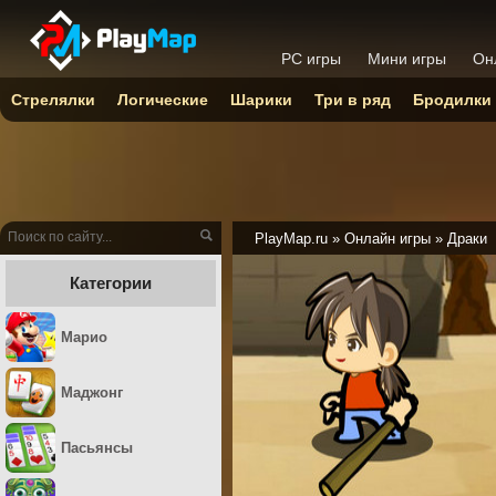
PC игры
Мини игры
Он
Стрелялки
Логические
Шарики
Три в ряд
Бродилки
PlayMap.ru
»
Онлайн игры
»
Драки
Категории
Марио
Маджонг
Пасьянсы