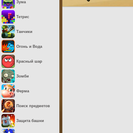
Зума
Тетрис
Танчики
Огонь и Вода
Красный шар
Зомби
Ферма
Поиск предметов
Защита башни