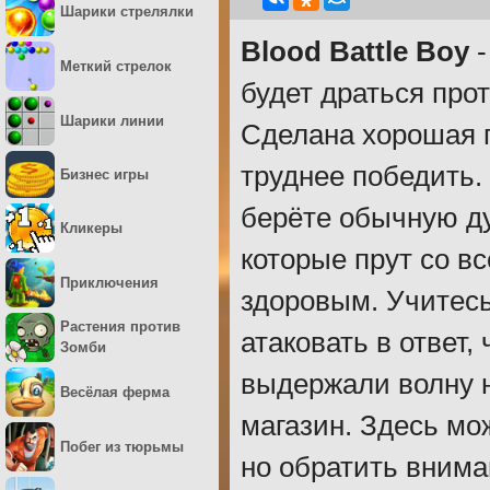
Шарики стрелялки
Blood Battle Boy
-
Меткий стрелок
будет драться про
Шарики линии
Сделана хорошая г
труднее победить.
Бизнес игры
берёте обычную ду
Кликеры
которые прут со в
Приключения
здоровым. Учитесь
Растения против
атаковать в ответ,
Зомби
выдержали волну н
Весёлая ферма
магазин. Здесь мо
Побег из тюрьмы
но обратить внима