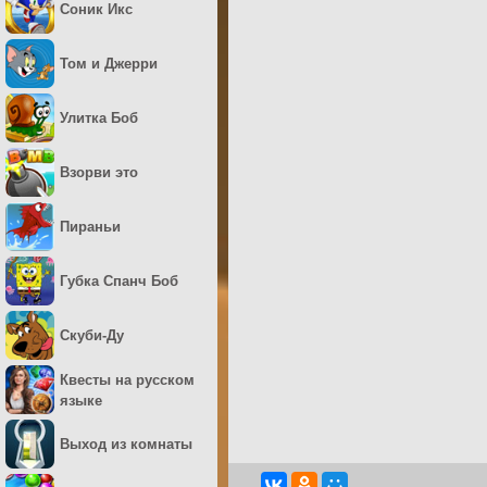
Соник Икс
Том и Джерри
Улитка Боб
Взорви это
Пираньи
Губка Спанч Боб
Скуби-Ду
Квесты на русском
языке
Выход из комнаты