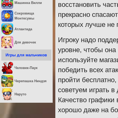
Машинка Вилли
восстановить част
прекрасно спасают
Сокровища
Монтесумы
которых лучше не п
Атлантида
Игроку надо подде
Для девочек
уровне, чтобы она 
Игры для мальчиков
используйте магаз
Человек-Паук
победить всех ата
пройти бесплатно,
Черепашка Ниндзя
советуем играть в 
Наруто
Качество графики 
хорошо даже на бо