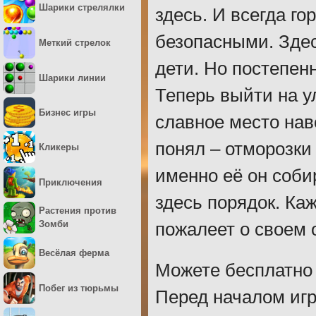
здесь порядок. Каж
Шарики стрелялки
пожалеет о своем
Меткий стрелок
Можете бесплатно 
Шарики линии
Перед началом иг
Бизнес игры
есть бизнесмен в 
Кликеры
строгая секретарш
не различаются, п
Приключения
играть будет прия
Растения против
Зомби
приходится драться
Весёлая ферма
возвышениях, напр
скинуть назойливо
Побег из тюрьмы
самому, чего жела