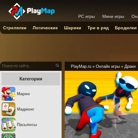
PC игры
Мини игры
Он
Стрелялки
Логические
Шарики
Три в ряд
Бродилки
PlayMap.ru
»
Онлайн игры
»
Драки
Категории
Марио
Маджонг
Пасьянсы