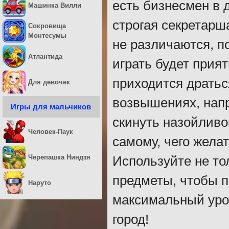
Машинка Вилли
Используйте не то
Сокровища
предметы, чтобы п
Монтесумы
максимальный урон
Атлантида
город!
Для девочек
Игры для мальчиков
Человек-Паук
Черепашка Ниндзя
Наруто
Крутой Боец
Дре