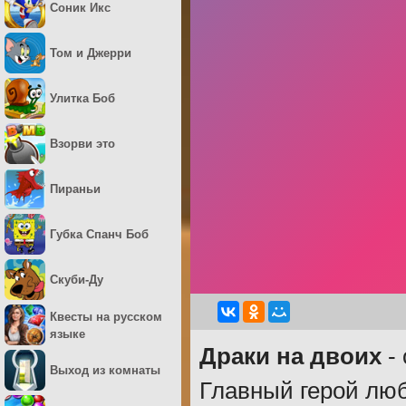
Соник Икс
Том и Джерри
Драки на двоих
- 
Улитка Боб
Главный герой люб
Взорви это
здесь. И всегда г
Пираньи
безопасными. Здес
Губка Спанч Боб
дети. Но постепен
Теперь выйти на у
Скуби-Ду
славное место нав
Квесты на русском
языке
понял – отморозки
Выход из комнаты
именно её он соби