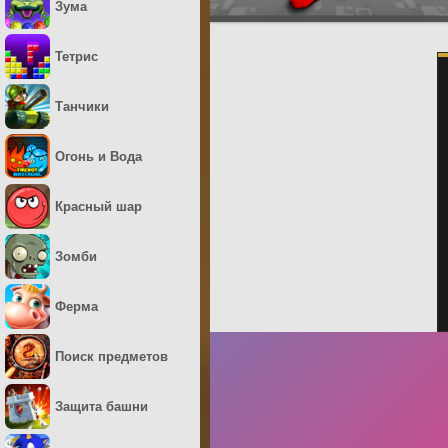
Зума
Тетрис
Танчики
Огонь и Вода
Красный шар
Зомби
Ферма
Поиск предметов
Защита башни