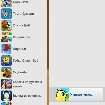
Соник Икс
Том и Джерри
Улитка Боб
Взорви это
Пираньи
Губка Спанч Боб
Скуби-Ду
Квесты на русском
языке
Утиная жизнь
Выход из комнаты