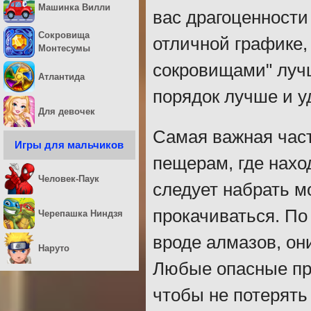
Машинка Вилли
вас драгоценности
Сокровища
отличной графике, 
Монтесумы
сокровищами" лучш
Атлантида
порядок лучше и у
Для девочек
Самая важная част
Игры для мальчиков
пещерам, где нахо
Человек-Паук
следует набрать м
прокачиваться. П
Черепашка Ниндзя
вроде алмазов, они
Наруто
Любые опасные пр
чтобы не потерять