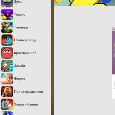
Зума
Тетрис
Танчики
M
Огонь и Вода
Красный шар
Зомби
Ферма
Поиск предметов
Защита башни