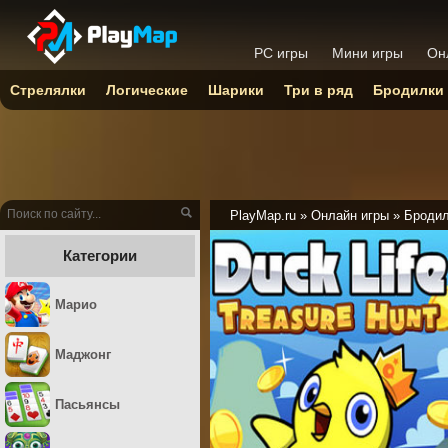
PC игры
Мини игры
Он
Стрелялки
Логические
Шарики
Три в ряд
Бродилки
PlayMap.ru
»
Онлайн игры
»
Броди
Категории
Марио
Маджонг
Пасьянсы