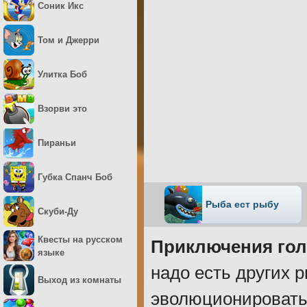
Соник Икс
Том и Джерри
Улитка Боб
Взорви это
Пираньи
Губка Спанч Боб
Рыба ест рыбу
Скуби-Ду
Квесты на русском
Приключения го
языке
надо есть других р
Выход из комнаты
эволюционировать,