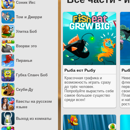
Соник Икс
Том и Джерри
Улитка Боб
Взорви это
Пираньи
Рыба ест Рыбу
Рыб
Губка Спанч Боб
Красочная графика и
Неве
возможность играть сразу
флеш
до трёх человек.
перв
Скуби-Ду
Попробуйте вырастить себе
свои
самое большое существо
Плав
среди всех!
и на
Квесты на русском
рост
языке
Выход из комнаты