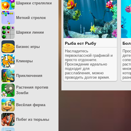
Шарики стрелялки
Меткий стрелок
Шарики линии
Рыба ест Рыбу
Бол
Бизнес игры
Насладитесь
Прос
первоклассной графикой и
дете
просто отдохните.
сопе
Кликеры
Прохождение идеально
раст
подходит для
множ
расслабления, можно
кото
Приключения
проводить долгое время.
разн
Растения против
Зомби
Весёлая ферма
Побег из тюрьмы