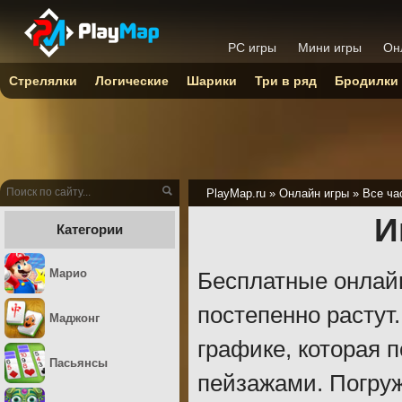
PC игры
Мини игры
Он
Стрелялки
Логические
Шарики
Три в ряд
Бродилки
PlayMap.ru
»
Онлайн игры
»
Все ча
И
Категории
Марио
Бесплатные онлайн
постепенно растут
Маджонг
графике, которая 
Пасьянсы
пейзажами. Погру