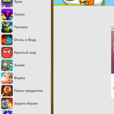
Зума
Тетрис
Танчики
M
Огонь и Вода
Красный шар
Зомби
Ферма
Поиск предметов
Защита башни