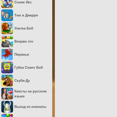
Соник Икс
Том и Джерри
Улитка Боб
Взорви это
Пираньи
Губка Спанч Боб
Скуби-Ду
Квесты на русском
языке
Выход из комнаты