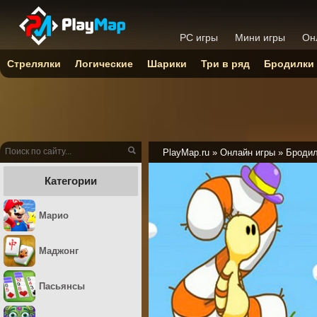
PC игры
Мини игры
Он
Стрелялки
Логические
Шарики
Три в ряд
Бродилки
PlayMap.ru
»
Онлайн игры
»
Броди
Категории
Марио
Маджонг
Пасьянсы