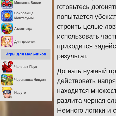
Машинка Вилли
готовьтесь догоня
Сокровища
попытается убежат
Монтесумы
строить целые лов
Атлантида
использовать част
Для девочек
приходится задейс
Игры для мальчиков
результат.
Человек-Паук
Догнать нужный пр
действовать напря
Черепашка Ниндзя
находится множест
Наруто
разлита черная сл
Немного логики и 